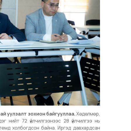
ай уулзалт зохион байгууллаа.
Хөдөлмөр,
дэг нийт 72 үйлчилгээнээс 28 үйлчилгээ нь
стемд холбогдсон байна. Иргэд давхардсан