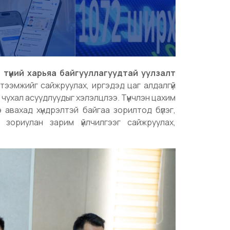
 түүний харьяа байгууллагуудтай уулзалт
ртээмжийг сайжруулах, иргэдэд цаг алдалгүй
г чухал асуудлуудыг хэлэлцлээ. Түүнчлэн цахим
 авахад хүндрэлтэй байгаа зорилтод бүлэг,
 зориулан зарим үйлчилгээг сайжруулах,