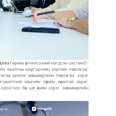
длээ
Төрийн үйлчилгээний нэгдсэн систем E-
дийн ажилтны мэргэшлийн зэргийн лавлагаа”
лагаа эрхлэх зөвшөөрлийн лавлагаа” зэрэг
эжилтний хамгийн сүүлийн хүчинтэй зэрэг,
доогоос бүх цаг үеийн зэрэг, зөвшөөрлийн