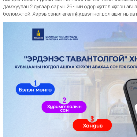
дамжуулан 2 дугаар сарын 26-ний өдөр хүртэл хүлээн авн
боломжтой. Хэрэв санал өгөлгүй үлдвэл ногдол ашиг нь 