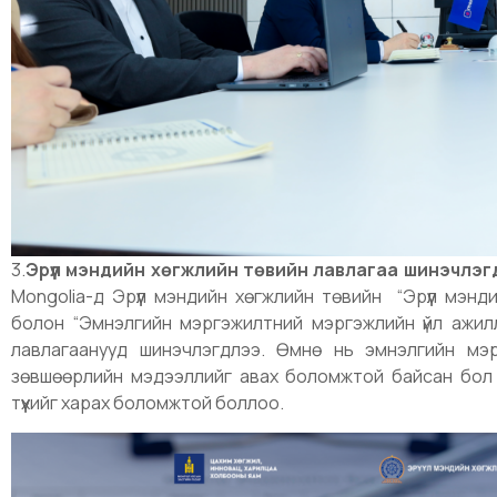
3.
Эрүүл мэндийн хөгжлийн төвийн лавлагаа шинэчлэг
Mongolia-д Эрүүл мэндийн хөгжлийн төвийн “Эрүүл мэн
болон “Эмнэлгийн мэргэжилтний мэргэжлийн үйл ажил
лавлагаанууд шинэчлэгдлээ. Өмнө нь эмнэлгийн мэрг
зөвшөөрлийн мэдээллийг авах боломжтой байсан бол о
түүхийг харах боломжтой боллоо.