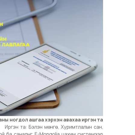
аны ногдол ашгаа хэрхэн авахаа иргэн та
ргэн та: Бэлэн мөнгө, Хуримтлалын сан,
ой ба саналыг E-Mongolia цахим системээр