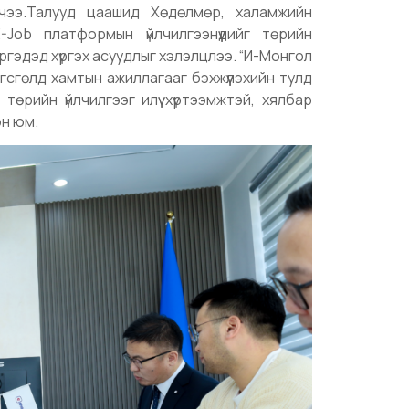
чээ.Талууд цаашид Хөдөлмөр, халамжийн
E-Job платформын үйлчилгээнүүдийг төрийн
ргэдэд хүргэх асуудлыг хэлэлцлээ. “И-Монгол
сгөлд хамтын ажиллагааг бэхжүүлэхийн тулд
өрийн үйлчилгээг илүү хүртээмжтэй, хялбар
н юм.