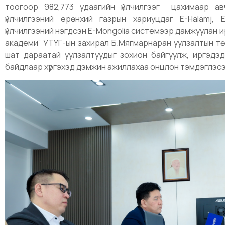
тоогоор 982,773 удаагийн үйлчилгээг цахимаар ав
үйлчилгээний ерөнхий газрын хариуцдаг
E-Halamj, 
үйлчилгээний нэгдсэн E-Mongolia системээр дамжуулан и
академи” УТҮГ-ын захирал Б.Мягмарнаран уулзалтын төг
шат дараатай уулзалтуудыг зохион байгуулж, иргэдэд т
байдлаар хүргэхэд дэмжин ажиллахаа онцлон тэмдэглэсэ