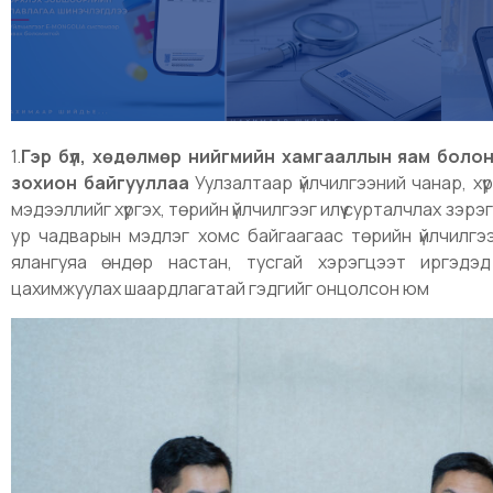
1.
Гэр бүл, хөдөлмөр нийгмийн хамгааллын яам болон
зохион байгууллаа
Уулзалтаар үйлчилгээний чанар, хү
мэдээллийг хүргэх, төрийн үйлчилгээг илүү сурталчлах зэрэ
ур чадварын мэдлэг хомс байгаагаас төрийн үйлчилгээ
ялангуяа өндөр настан, тусгай хэрэгцээт иргэдэд
цахимжуулах шаардлагатай гэдгийг онцолсон юм