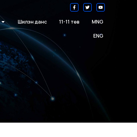
Шилэн данс
11-11 төв
MNG
ENG