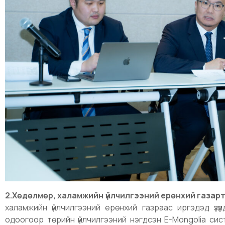
2.Хөдөлмөр, халамжийн үйлчилгээний ерөнхий газарт
халамжийн үйлчилгээний ерөнхий газраас иргэдэд үзүүл
одоогоор төрийн үйлчилгээний нэгдсэн E-Mongolia си