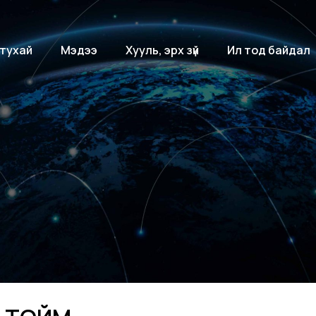
 тухай
Мэдээ
Хууль, эрх зүй
Ил тод байдал