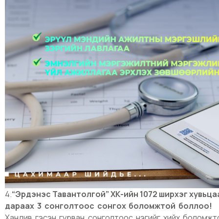
4.
“Эрдэнэс Тавантолгой” ХК-ийн 1072 ширхэг хувьца
дараах 3 сонголтоос сонгох боломжтой боллоо!
И
Хандив гэсэн гурван сонголтоос нэгийг хийх боломжт