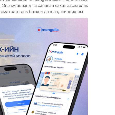
а. Энэ хугацаанд та саналаа дахин засварлах
автоматаар таны банкны дансанд шилжих юм.