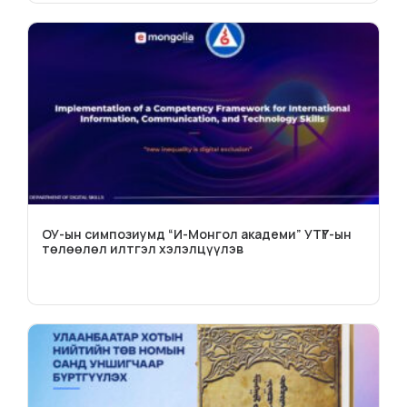
ОУ-ын симпозиумд “И-Монгол академи” УТҮГ-ын
төлөөлөл илтгэл хэлэлцүүлэв