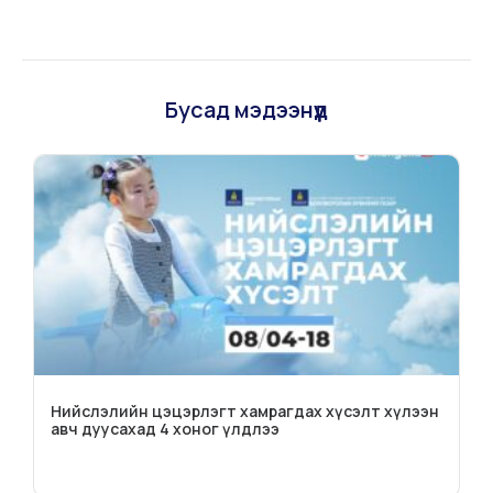
Бусад мэдээнүүд
Нийслэлийн цэцэрлэгт хамрагдах хүсэлт хүлээн
авч дуусахад 4 хоног үлдлээ