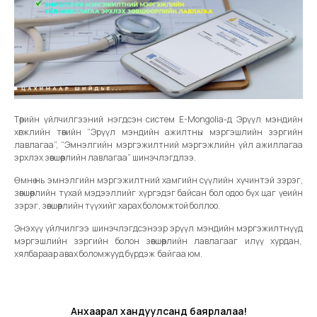
Төрийн үйлчилгээний нэгдсэн систем E-Mongolia-д Эрүүл мэндийн
хөгжлийн төвийн “Эрүүл мэндийн ажилтны мэргэшлийн зэргийн
лавлагаа”, “Эмнэлгийн мэргэжилтний мэргэжлийн үйл ажиллагаа
эрхлэх зөвшөөрлийн лавлагаа” шинэчлэгдлээ.
Өмнө нь эмнэлгийн мэргэжилтний хамгийн сүүлийн хүчинтэй зэрэг,
зөвшөөрлийн тухай мэдээллийг хүргэдэг байсан бол одоо бүх цаг үеийн
зэрэг, зөвшөөрлийн түүхийг харах боломжтой боллоо.
Энэхүү үйлчилгээ шинэчлэгдсэнээр эрүүл мэндийн мэргэжилтнүүд
мэргэшлийн зэргийн болон зөвшөөрлийн лавлагааг илүү хурдан,
хялбараар авах боломжууд бүрдэж байгаа юм.
Анхаарал хандуулсанд баярлалаа!