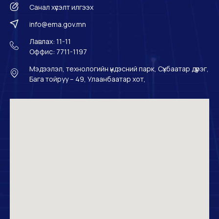
Санал хүсэлт илгээх
info@ema.gov.mn
Лавлах: 11-11
Оффис: 7711-1197
Мэдээлэл, технологийн үндэсний парк, Сүхбаатар дүүрэг,
Бага тойруу – 49, Улаанбаатар хот,