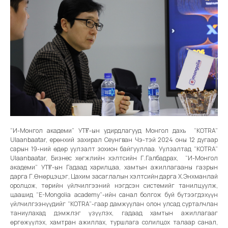
“И-Монгол академи” УТҮГ-ын удирдлагууд Монгол дахь “KOTRA”
Ulaanbaatar, ерөнхий захирал Сеунгван Чэ-тэй 2024 оны 12 дугаар
сарын 19-ний өдөр уулзалт зохион байгууллаа. Уулзалтад “KOTRA”
Ulaanbaatar, Бизнес хөгжлийн хэлтсийн Г.Галбадрах, “И-Монгол
академи” УТҮГ-ын Гадаад харилцаа, хамтын ажиллагааны газрын
дарга Г.Өнөрцэцэг, Цахим засаглалын хэлтсийн дарга Х.Энхманлай
оролцож, төрийн үйлчилгээний нэгдсэн системийг танилцуулж,
цаашид “E-Mongolia academy”-ийн санал болгож буй бүтээгдэхүүн
үйлчилгээнүүдийг “KOTRA”-гаар дамжуулан олон улсад сурталчлан
таниулахад дэмжлэг үзүүлэх, гадаад хамтын ажиллагааг
өргөжүүлэх, хамтран ажиллах, туршлага солилцох талаар санал,