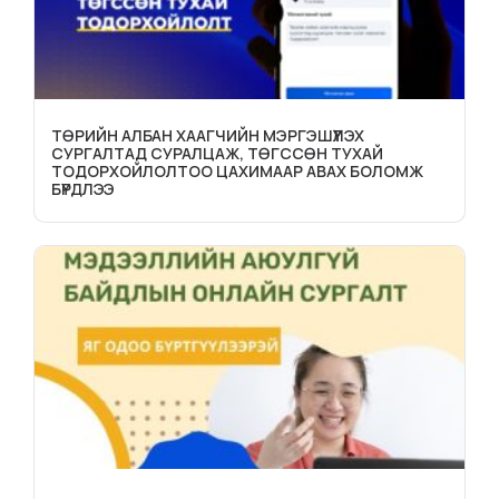
ТӨРИЙН АЛБАН ХААГЧИЙН МЭРГЭШҮҮЛЭХ
СУРГАЛТАД СУРАЛЦАЖ, ТӨГССӨН ТУХАЙ
ТОДОРХОЙЛОЛТОО ЦАХИМААР АВАХ БОЛОМЖ
БҮРДЛЭЭ