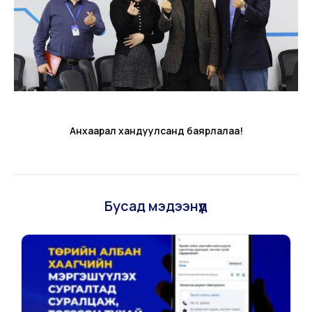
Анхаарал хандуулсанд баярлалаа!
Бусад мэдээнүүд