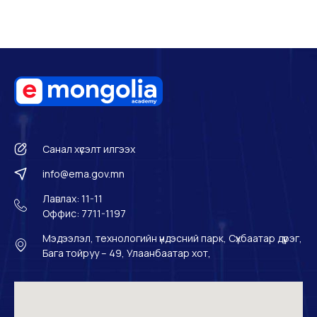
Санал хүсэлт илгээх
info@ema.gov.mn
Лавлах: 11-11
Оффис: 7711-1197
Мэдээлэл, технологийн үндэсний парк, Сүхбаатар дүүрэг,
Бага тойруу – 49, Улаанбаатар хот,