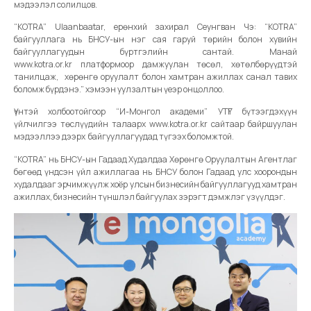
мэдээлэл солилцов.
“KOTRA” Ulaanbaatar, ерөнхий захирал Сеунгван Чэ: “KOTRA”
байгууллага нь БНСУ-ын нэг сая гаруй төрийн болон хувийн
байгууллагуудын бүртгэлийн сантай. Манай
www.kotra.or.kr платформоор дамжуулан төсөл, хөтөлбөрүүдтэй
танилцаж, хөрөнгө оруулалт болон хамтран ажиллах санал тавих
боломж бүрдэнэ.” хэмээн уулзалтын үеэр онцоллоо.
Үүнтэй холбоотойгоор “И-Монгол академи” УТҮГ бүтээгдэхүүн
үйлчилгээ төслүүдийн талаарх www.kotra.or.kr сайтаар байршуулан
мэдээллээ дээрх байгууллагуудад түгээх боломжтой.
“КОTRA” нь БНСУ-ын Гадаад Худалдаа Хөрөнгө Оруулалтын Агентлаг
бөгөөд үндсэн үйл ажиллагаа нь БНСУ болон Гадаад улс хоорондын
худалдааг эрчимжүүлж хоёр улсын бизнесийн байгууллагууд хамтран
ажиллах, бизнесийн түншлэл байгуулах зэрэгт дэмжлэг үзүүлдэг.