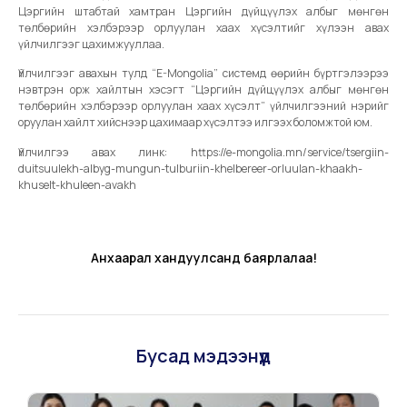
Цэргийн штабтай хамтран Цэргийн дүйцүүлэх албыг мөнгөн
төлбөрийн хэлбэрээр орлуулан хаах хүсэлтийг хүлээн авах
үйлчилгээг цахимжууллаа.
Үйлчилгээг авахын тулд “E-Mongolia” системд өөрийн бүртгэлээрээ
нэвтрэн орж хайлтын хэсэгт “Цэргийн дүйцүүлэх албыг мөнгөн
төлбөрийн хэлбэрээр орлуулан хаах хүсэлт” үйлчилгээний нэрийг
оруулан хайлт хийснээр цахимаар хүсэлтээ илгээх боломжтой юм.
Үйлчилгээ авах линк: https://e-mongolia.mn/service/tsergiin-
duitsuulekh-albyg-mungun-tulburiin-khelbereer-orluulan-khaakh-
khuselt-khuleen-avakh
Анхаарал хандуулсанд баярлалаа!
Бусад мэдээнүүд