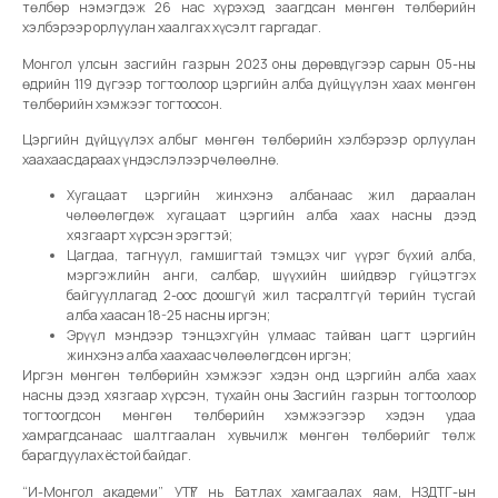
төлбөр нэмэгдэж 26 нас хүрэхэд заагдсан мөнгөн төлбөрийн
хэлбэрээр орлуулан хаалгах хүсэлт гаргадаг.
Монгол улсын засгийн газрын 2023 оны дөрөвдүгээр сарын 05-ны
өдрийн 119 дүгээр тогтоолоор цэргийн алба дүйцүүлэн хаах мөнгөн
төлбөрийн хэмжээг тогтоосон.
Цэргийн дүйцүүлэх албыг мөнгөн төлбөрийн хэлбэрээр орлуулан
хаахаас дараах үндэслэлээр чөлөөлнө.
Хугацаат цэргийн жинхэнэ албанаас жил дараалан
чөлөөлөгдөж хугацаат цэргийн алба хаах насны дээд
хязгаарт хүрсэн эрэгтэй;
Цагдаа, тагнуул, гамшигтай тэмцэх чиг үүрэг бүхий алба,
мэргэжлийн анги, салбар, шүүхийн шийдвэр гүйцэтгэх
байгууллагад 2-оос доошгүй жил тасралтгүй төрийн тусгай
алба хаасан 18-25 насны иргэн;
Эрүүл мэндээр тэнцэхгүйн улмаас тайван цагт цэргийн
жинхэнэ алба хаахаас чөлөөлөгдсөн иргэн;
Иргэн мөнгөн төлбөрийн хэмжээг хэдэн онд цэргийн алба хаах
насны дээд хязгаар хүрсэн, тухайн оны Засгийн газрын тогтоолоор
тогтоогдсон мөнгөн төлбөрийн хэмжээгээр хэдэн удаа
хамрагдсанаас шалтгаалан хувьчилж мөнгөн төлбөрийг төлж
барагдуулах ёстой байдаг.
“И-Монгол академи” УТҮГ нь Батлах хамгаалах яам, НЗДТГ-ын