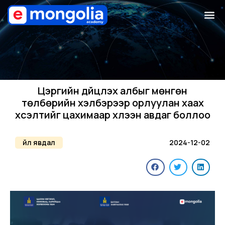
Цэргийн дүйцүүлэх албыг мөнгөн
төлбөрийн хэлбэрээр орлуулан хаах
хүсэлтийг цахимаар хүлээн авдаг боллоо
Үйл явдал
2024-12-02