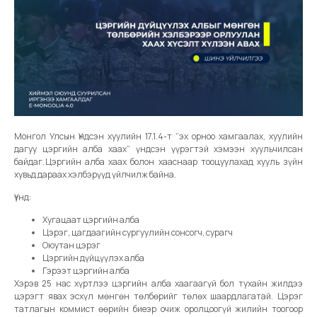
Монгол Улсын Үндсэн хуулийн 17.1.4-т “эх орноо хамгаалах, хуулийн
дагуу цэргийн алба хаах” үндсэн үүрэгтэй хэмээн хуульчилсан
байдаг. Цэргийн алба хаах болон хааснаар тооцуулахад хууль зүйн
хувьд дараах хэлбэрүүд үйлчилж байна.
Үүнд:
Хугацаат цэргийн алба
Цэрэг, цагдаагийн сургуулийн сонсогч, сурагч
Оюутан цэрэг
Цэргийн дүйцүүлэх алба
Гэрээт цэргийн алба
Хэрэв 25 нас хүртлээ цэргийн алба хаагаагүй бол тухайн жилдээ
цэрэгт явах эсхүл мөнгөн төлбөрийг төлөх шаардлагатай. Цэрэг
татлагын коммист өөрийн биеэр очиж оролцоогүй жилийн тоогоор