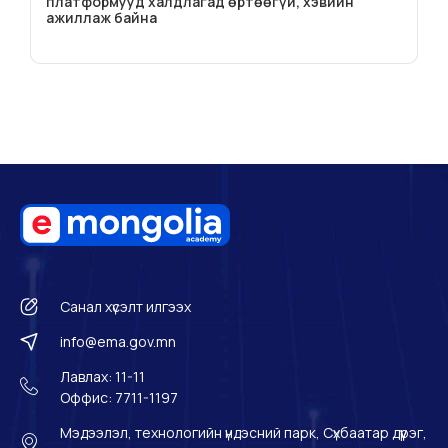
платформууд халдлагад өртөөгүй, хэвийн
ажиллаж байна
Санал хүсэлт илгээх
info@ema.gov.mn
Лавлах: 11-11
Оффис: 7711-1197
Мэдээлэл, технологийн үндэсний парк, Сүхбаатар дүүрэг,