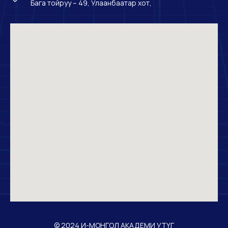
Бага тойруу – 49, Улаанбаатар хот,
© 2024 И-МОНГОЛ АКАДЕМИ УТҮГ