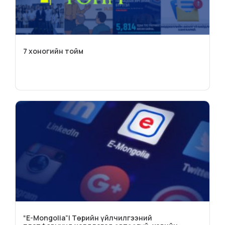
7 хоногийн тойм
“E-Mongolia”| Төрийн үйлчилгээний