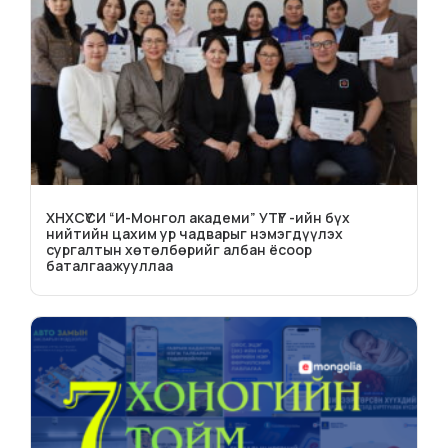
ХНХСҮСИ “И-Монгол академи” УТҮГ -ийн бүх
нийтийн цахим ур чадварыг нэмэгдүүлэх
сургалтын хөтөлбөрийг албан ёсоор
баталгаажууллаа