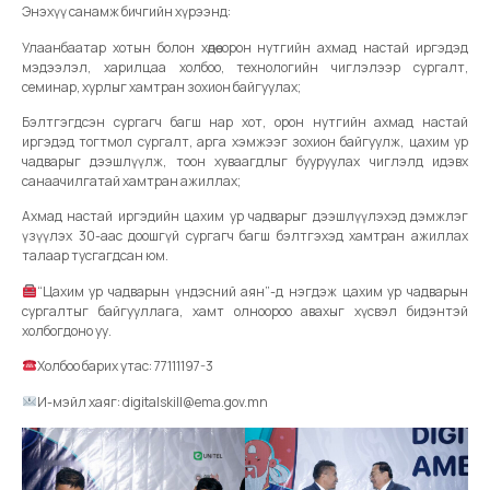
Энэхүү санамж бичгийн хүрээнд:
Улаанбаатар хотын болон хөдөө орон нутгийн ахмад настай иргэдэд
мэдээлэл, харилцаа холбоо, технологийн чиглэлээр сургалт,
семинар, хурлыг хамтран зохион байгуулах;
Бэлтгэгдсэн сургагч багш нар хот, орон нутгийн ахмад настай
иргэдэд тогтмол сургалт, арга хэмжээг зохион байгуулж, цахим ур
чадварыг дээшлүүлж, тоон хуваагдлыг бууруулах чиглэлд идэвх
санаачилгатай хамтран ажиллах;
Ахмад настай иргэдийн цахим ур чадварыг дээшлүүлэхэд дэмжлэг
үзүүлэх 30-аас доошгүй сургагч багш бэлтгэхэд хамтран ажиллах
талаар тусгагдсан юм.
“Цахим ур чадварын үндэсний аян”-д нэгдэж цахим ур чадварын
сургалтыг байгууллага, хамт олноороо авахыг хүсвэл бидэнтэй
холбогдоно уу.
Холбоо барих утас: 77111197-3
И-мэйл хаяг: digitalskill@ema.gov.mn