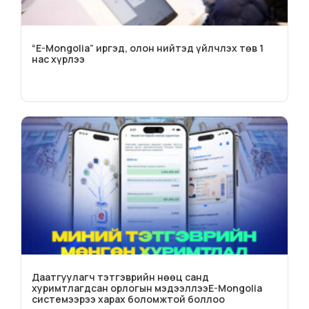
“E-Mongolia” иргэд, олон нийтэд үйлчлэх төв 1
нас хүрлээ
Даатгуулагч тэтгэврийн нөөц санд
хуримтлагдсан орлогын мэдээллээE-Mongolia
системээрээ харах боломжтой боллоо