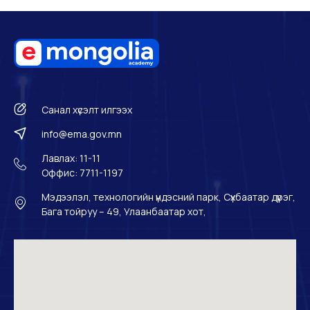
Санал хүсэлт илгээх
info@ema.gov.mn
Лавлах: 11-11
Оффис: 7711-1197
Мэдээлэл, технологийн үндэсний парк, Сүхбаатар дүүрэг,
Бага тойруу – 49, Улаанбаатар хот,