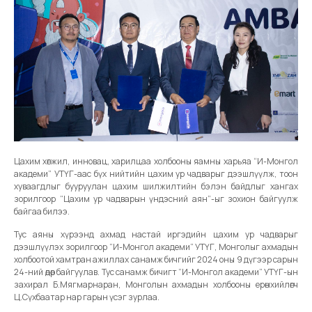
Цахим хөгжил, инновац, харилцаа холбооны яамны харьяа “И-Монгол
академи” УТҮГ-аас бүх нийтийн цахим ур чадварыг дээшлүүлж, тоон
хуваагдлыг бууруулан цахим шилжилтийн бэлэн байдлыг хангах
зорилгоор “Цахим ур чадварын үндэсний аян”-ыг зохион байгуулж
байгаа билээ.
Тус аяны хүрээнд ахмад настай иргэдийн цахим ур чадварыг
дээшлүүлэх зорилгоор “И-Монгол академи” УТҮГ, Монголыг ахмадын
холбоотой хамтран ажиллах санамж бичгийг 2024 оны 9 дүгээр сарын
24-ний өдөр байгуулав. Тус санамж бичигт “И-Монгол академи” УТҮГ-ын
захирал Б.Мягмарнаран, Монголын ахмадын холбооны ерөнхийлөгч
Ц.Сүхбаатар нар гарын үсэг зурлаа.