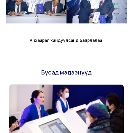
Анхаарал хандуулсанд баярлалаа!
Бусад мэдээнүүд