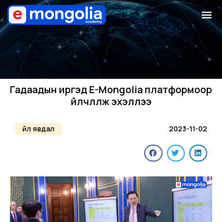
Гадаадын иргэд E-Mongolia платформоор
үйлчлүүлж эхэллээ
Үйл явдал
2023-11-02