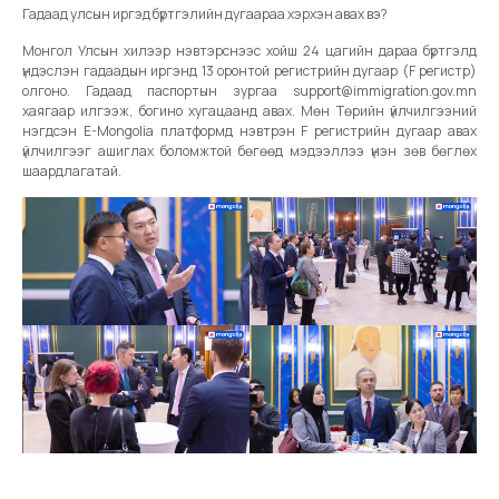
Гадаад улсын иргэд бүртгэлийн дугаараа хэрхэн авах вэ?
Монгол Улсын хилээр нэвтэрснээс хойш 24 цагийн дараа бүртгэлд
үндэслэн гадаадын иргэнд 13 оронтой регистрийн дугаар (F регистр)
олгоно. Гадаад паспортын зургаа support@immigration.gov.mn
хаягаар илгээж, богино хугацаанд авах. Мөн Төрийн үйлчилгээний
нэгдсэн E-Mongolia платформд нэвтрэн F регистрийн дугаар авах
үйлчилгээг ашиглах боломжтой бөгөөд мэдээллээ үнэн зөв бөглөх
шаардлагатай.