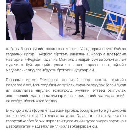
Албаны болон хувийн зорилгоор Монгол Улсад оршин сууж байгаа
гадаадын иргэд F-Register /бүртгэл/ ашиглан E-Mongolia платформд
нэвтэрнэ. F-Register гэдэг нь Монголд амьдран суугаа болон аялан
жуулчилж буй иргэдийн улсынх нь код, төрсөн огноо, хүйсийн
мэдээллийг агуулсан бүрдсэн бүртгэлийн дугаар юм.
Гадаадын иргэд E-Mongolia аппликэйшнаар нэвтэрч, хаягийн
лавлагаа авах, Монголд бизнес эрхлэх, хөрөнгө оруулах болон бусад
үйл ажиллагаа явуулах тохиолдолд хуулийн этгээд байгуулах,
зөвшөөрлийн хүсэлтээ цахимаар илгээх, компанийнхаа мэдээллийг
хянах бүрэн боломжтой боллоо.
E-Mongolia платформын гадаадын иргэдэд зориулсан Foreign цонхонд
оршин суугаа хаягийн лавлагаа авах, Гадаадын иргэн харьяатын
газартай холбоо барих, яаралтай тусламжийн дугаар харах зэрэг нэн
шаардлагатай мэдээлэл англи хэлээр байршсан юм.