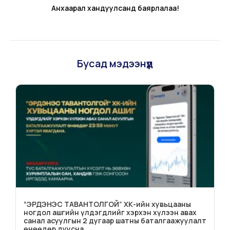
Анхаарал хандуулсанд баярлалаа!
Бусад мэдээнүүд
“ЭРДЭНЭС ТАВАНТОЛГОЙ” ХК-ийн хувьцааны
ногдол ашгийн үлдэгдлийг хэрхэн хүлээн авах
санал асуулгын 2 дугаар шатны баталгаажуулалт
өнөөдөр дуусна