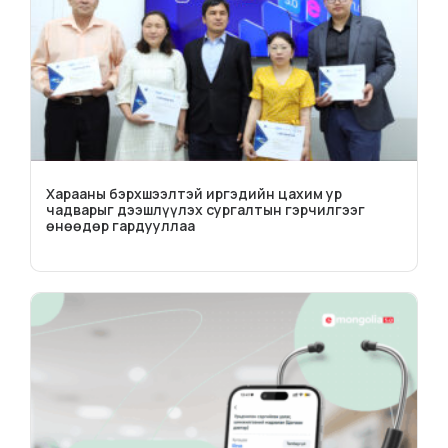
Харааны бэрхшээлтэй иргэдийн цахим ур
чадварыг дээшлүүлэх сургалтын гэрчилгээг
өнөөдөр гардууллаа