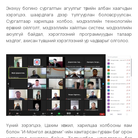
Энэхүү богино сургалтын агуулгыг төрийн албан хаагчдын
хэрэгцээ, шаардлага дээр тулгуурлан боловсруулсан.
Сургалтаар харилцаа холбоо, мэдээллийн технологийн
ерөнхий ойлголт, мэдээллийн хайлтын систем, мэдээллийн
аюулгүй байдал, хэрэглээний программуудын талаар
мэдлэг, ахисан түвшний хэрэглээний ур чадварыг олголоо.
Үүний зэрэгцээ, Цахим хөгжил, харилцаа холбооны яам
болон “И-Монгол академи”-ийн хамтарсан гурван баг орон