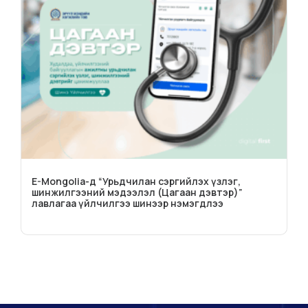
E-Mongolia-д “Урьдчилан сэргийлэх үзлэг,
шинжилгээний мэдээлэл (Цагаан дэвтэр)”
лавлагаа үйлчилгээ шинээр нэмэгдлээ