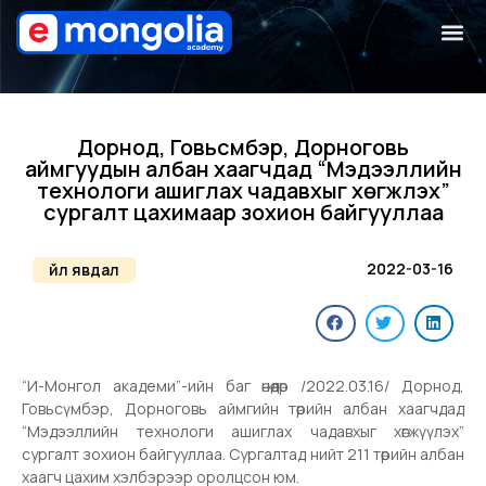
Дорнод, Говьсүмбэр, Дорноговь
аймгуудын албан хаагчдад “Мэдээллийн
технологи ашиглах чадавхыг хөгжүүлэх”
сургалт цахимаар зохион байгууллаа
2022-03-16
Үйл явдал
“И-Монгол академи”-ийн баг өнөөдөр /2022.03.16/ Дорнод,
Говьсүмбэр, Дорноговь аймгийн төрийн албан хаагчдад
“Мэдээллийн технологи ашиглах чадавхыг хөгжүүлэх”
сургалт зохион байгууллаа. Сургалтад нийт 211 төрийн албан
хаагч цахим хэлбэрээр оролцсон юм.