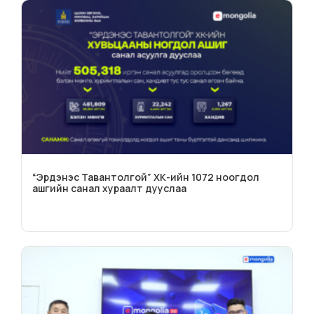
“Эрдэнэс Тавантолгой” ХК-ийн 1072 ноогдол
ашгийн санал хураалт дууслаа