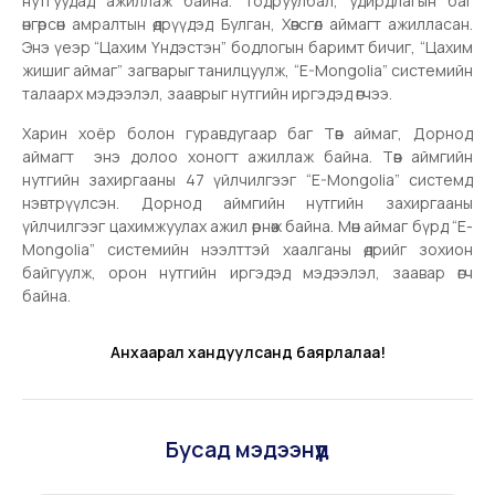
нутгуудад ажиллаж байна. Тодруулбал, удирдлагын баг
өнгөрсөн амралтын өдрүүдэд Булган, Хөвсгөл аймагт ажилласан.
Энэ үеэр “Цахим Үндэстэн” бодлогын баримт бичиг, “Цахим
жишиг аймаг” загварыг танилцуулж, “E-Mongolia” системийн
талаарх мэдээлэл, зааврыг нутгийн иргэдэд өгчээ.
Харин хоёр болон гуравдугаар баг Төв аймаг, Дорнод
аймагт энэ долоо хоногт ажиллаж байна. Төв аймгийн
нутгийн захиргааны 47 үйлчилгээг “E-Mongolia” системд
нэвтрүүлсэн. Дорнод аймгийн нутгийн захиргааны
үйлчилгээг цахимжуулах ажил өрнөж байна. Мөн аймаг бүрд “E-
Mongolia” системийн нээлттэй хаалганы өдрийг зохион
байгуулж, орон нутгийн иргэдэд мэдээлэл, заавар өгч
байна.
Анхаарал хандуулсанд баярлалаа!
Бусад мэдээнүүд