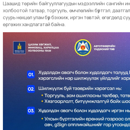
Цаашид төрийн байгууллагуудын мэдээллийн сангийн и
холбоотой татвар, торгууль, өмчлөлийн бүртгэл, даатгал
суурь нөхцөл улам бүр бэхжиж, иргэн төвтэй, өгөгдөлд с
өргөжих хандлагатай байна.