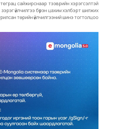
нтеграц сайжирснаар тээврийн хэрэгсэлтэй
 зэрэг үйлчилгээ бүрэн цахим хэлбэрт шилжих
уурилсан төрийн үйлчилгээний шинэ тогтолцоо