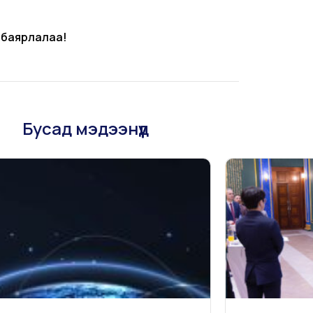
 баярлалаа!
Бусад мэдээнүүд