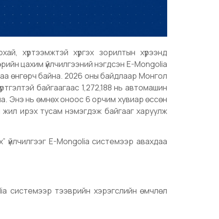
хай, хүртээмжтэй хүргэх зорилтын хүрээнд
рийн цахим үйлчилгээний нэгдсэн E-Mongolia
цаа өнгөрч байна. 2026 оны байдлаар Монгол
үртгэлтэй байгаагаас 1,272,188 нь автомашин
на. Энэ нь өмнөх оноос 6 орчим хувиар өссөн
өн жил ирэх тусам нэмэгдэж байгааг харуулж
” үйлчилгээг E-Mongolia системээр авахдаа
lia системээр тээврийн хэрэгслийн өмчлөл