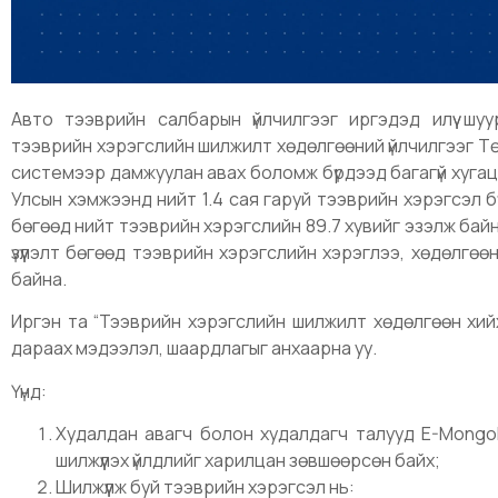
Авто тээврийн салбарын үйлчилгээг иргэдэд илүү шуур
тээврийн хэрэгслийн шилжилт хөдөлгөөний үйлчилгээг Тө
системээр дамжуулан авах боломж бүрдээд багагүй хуга
Улсын хэмжээнд нийт 1.4 сая гаруй тээврийн хэрэгсэл б
бөгөөд нийт тээврийн хэрэгслийн 89.7 хувийг эзэлж бай
үзүүлэлт бөгөөд тээврийн хэрэгслийн хэрэглээ, хөдөлгө
байна.
Иргэн та “Тээврийн хэрэгслийн шилжилт хөдөлгөөн хийх
дараах мэдээлэл, шаардлагыг анхаарна уу.
Үүнд:
Худалдан авагч болон худалдагч талууд E-Mongo
шилжүүлэх үйлдлийг харилцан зөвшөөрсөн байх;
Шилжүүлж буй тээврийн хэрэгсэл нь: