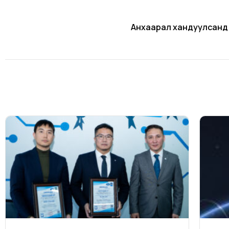
Анхаарал хандуулсанд