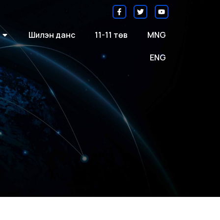
Шилэн данс
11-11 төв
MNG
ENG