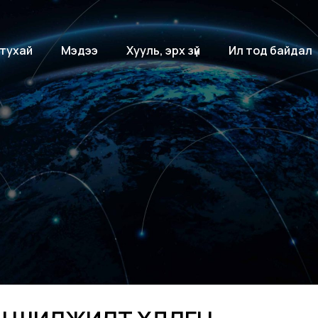
 тухай
Мэдээ
Хууль, эрх зүй
Ил тод байдал