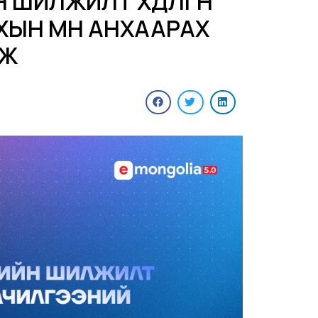
ШИЛЖИЛТ ХӨДӨЛГӨӨН
ЫН ӨМНӨ АНХААРАХ
МЖ