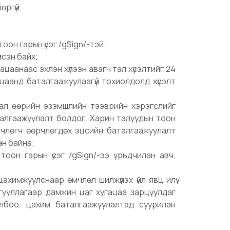
өргүй;
оон гарын үсэг /gSign/-тэй;
лсэн байх;
ацаанаас эхлэн хүлээн авагч тал хүсэлтийг 24
цаанд баталгаажуулаагүй тохиолдолд хүсэлт
 тал өөрийн эзэмшлийн тээврийн хэрэгслийг
талгаажуулалт болдог. Харин талуудын тоон
өмчлөгч өөрчлөгдөх эцсийн баталгаажуулалт
өн байна;
 тоон гарын үсэг /gSign/-ээ урьдчилан авч,
химжуулснаар өмчлөл шилжүүлэх үйл явц илүү
гууллагаар дамжин цаг хугацаа зарцуулдаг
лбоо, цахим баталгаажуулалтад суурилан