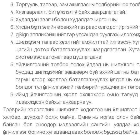
Торгууль, татвар, зам ашигласны төлбөрийн өр төлб
Хязгаарлалт, битүүмжлэлгүй байх шаардлагатай;
Худалдан авагч болон худалдагч иргэн нь:
Улсын бүртгэлийн ерөнхий газраас олгодог иргэний т
gSign аппликэйшнийг гар утсандаа суулгаж, идэвхжүү
Шилжүүлэгч талаас хүсэлтийг амжилттай илгээсэн хуг
цагийн дотор баталгаажуулах шаардлагатай. Хуга
системээс автоматаар цуцлагдана;
Үйлчилгээний төлбөр төлөх үйлдэл нь шилжүүлэгч
бусдад шилжүүлэхийг зөвшөөрч буй эхний шатны ба
гарын үсгээр хүсэлтээ баталгаажуулах үйлдэл нь 
болдог тул үйлчилгээний төлбөрийг урьдчилан төлс
Иймд үйлчилгээний хүсэлт эхлүүлэхээс өмнө талууд
идэвхжүүлсэн байхыг анхаарна уу.
Тээврийн хэрэгслийн шилжилт хөдөлгөөний үйлчилгээг ца
хялбар, шуурхай болж байна. Өмнө нь иргэд олон бай
байсан бол өнөөдөр мэдээллийн сангийн уялдаа хо
үйлчилгээг богино хугацаанд авах боломж бүрдээд байна.