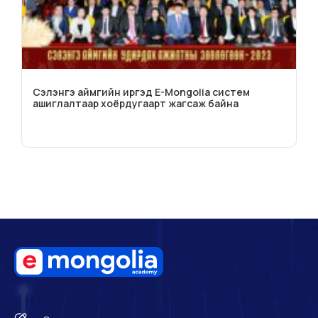
Сэлэнгэ аймгийн иргэд E-Mongolia систем
ашиглалтаар хоёрдугаарт жагсаж байна