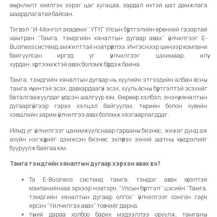
өөрчлөлт хийлгэх зэрэг цаг хугацаа, зардал ихтэй шат дамжлага
шаардлагатай байсан.
Тэгвэл “И-Монгол академи” УТҮГ Улсын бүртгэлийн ерөнхий газартай
хамтран “Тамга, тэмдгийн хяналтын дугаар авах” үйлчилгээг E-
Business системд амжилттай нэвтрүүллээ. Ингэснээр шинээр компани
байгуулсан иргэд уг үйлчилгээг цахимаар, илүү
хурдан, хүртээмжтэй авах боломж бүрдэж байна.
Тамга, тэмдгийн хяналтын дугаар нь хуулийн этгээдийн албан ёсны
тамга хүчинтэй эсэх, давхардаагүй эсэх, хууль ёсны бүртгэлтэй эсэхийг
баталгаажуулдаг үндсэн шалгуур юм. Өөрөөр хэлбэл, энэхүү хяналтын
дугааргүйгээр гэрээ хэлцэл байгуулах, төрийн болон хувийн
хэвшлийн зарим үйлчилгээ авах боломж хязгаарлагддаг.
Иймд уг үйлчилгээг цахимжуулснаар гарааны бизнес, жижиг дунд аж
ахуйн нэгжүүдийг дэмжсэн бизнес эхлүүлэх эхний шатны хүндрэлийг
бууруулж байгаа юм.
Тамга тэмдгийн хяналтын дугаар хэрхэн авах вэ?
Та E-Business системд тамга, тэмдэг авах хүсэлтэй
компанийнхаа эрхээр нэвтэрч, “Улсын бүртгэл” цэсийн “Тамга,
тэмдгийн хяналтын дугаар олгох” үйлчилгээг сонгон гарч
ирсэн “Үйлчилгээ авах” товчийг дарна.
Үүний дараа холбоо барих мэдээллээ оруулж, тамганы