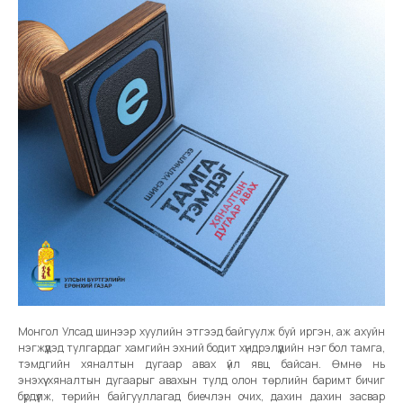
Монгол Улсад шинээр хуулийн этгээд байгуулж буй иргэн, аж ахуйн
нэгжүүдэд тулгардаг хамгийн эхний бодит хүндрэлүүдийн нэг бол тамга,
тэмдгийн хяналтын дугаар авах үйл явц байсан. Өмнө нь
энэхүү хяналтын дугаарыг авахын тулд олон төрлийн баримт бичиг
бүрдүүлж, төрийн байгууллагад биечлэн очих, дахин дахин засвар