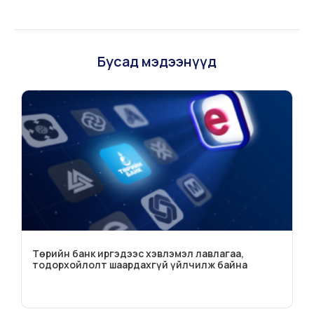
Бусад мэдээнүүд
Төрийн банк иргэдээс хэвлэмэл лавлагаа,
тодорхойлолт шаардахгүй үйлчилж байна