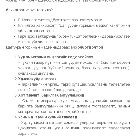
үзэгдлийн тоон мэдээ болон тодорхойлолт авах боломжтой юм.
Үйлчилгээг хэрхэн авах вэ?
E-Mongolia системд бүртгэлээрээ нэвтэрч орно
Үйлчилгээ хайх хэсэгт “Цаг уурын горимын мэдээ” хайлт хийн
үйлчилгээг сонгоно
Гарч ирэх талбаруудыг бүрэн гүйцэт бөглөсний дараа хүсэлтээ
илгээн үйлчилгээгээ авна.
Цаг уурын горимын мэдээ нь дараах
ач холбогдолтой
Уур амьсгалын онцлогийг тодорхойлох
– Тухайн газар нутгийн цаг уурын нөхцөлийг (жилийн дөрвөн
улирал, дулаан/хүйтний хэмжээ, борооны улирал гэх мэт)
судлахад ашиглана.
Хөдөө аж ахуйд ашиглах
– Тариалангийн ургац, тарих хугацаа, усалгааны төлөвлөгөө
зэргийг зөв тодорхойлоход тусалдаг.
Хот төлөвлөлт, барилга байгууламжид
– Салхи, температур, хур тунадасны дунджийг мэдсэнээр
барилга байгууламжийн хийц, дулаан тусгаарлалт, замын
материалын сонголтыг оновчтой болгодог.
Усны нөөц, эрчим хүчний төлөвлөлтөд
– Хур тунадасны дундаж хэмжээ, улирлын өөрчлөлтөөр усан
цахилгаан станц, усан сангийн зохицуулалт төлөвлөхөд
хэрэглэнэ.