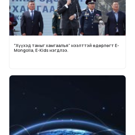
“Хүүхэд таныг хамгаалъя” нээлттэй өдөрлөгт E-
Mongolia, E-Kids нэгдлээ.