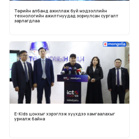
Төрийн албанд ажиллаж буй мэдээллийн
технологийн ажилтнуудад зориулсан сургалт
зарлагдлаа
E-Kids цонхыг хэрэглэж хүүхдээ хамгаалахыг
уриалж байна