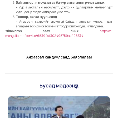
Байгаль орчны судалгаа ба уур амьсгалын өөрчлөлт хянах
– Уур амьсгалын өөрчлөлт, дэлхийн дулаарлын нөлөөг урт
хугацаанд судлахад чухал үүрэгтэй.
Тээвэр, аялал жуулчлалд
– Агаарын тээврийн аюулгүй байдал, аяллын улирал, цаг
агаарын тохиромжтой үеийг тодорхойлоход ашиглагдана.
Үйлчилгээ авах линк
:
https://e-
mongolia.mn/service/68394df302498759ac496734
Анхаарал хандуулсанд баярлалаа!
Бусад мэдээнүүд