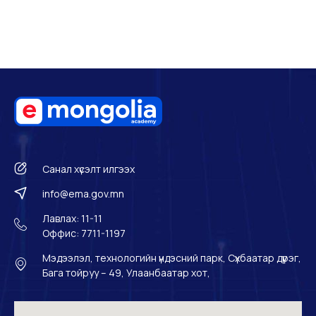
Санал хүсэлт илгээх
info@ema.gov.mn
Лавлах: 11-11
Оффис: 7711-1197
Мэдээлэл, технологийн үндэсний парк, Сүхбаатар дүүрэг,
Бага тойруу – 49, Улаанбаатар хот,