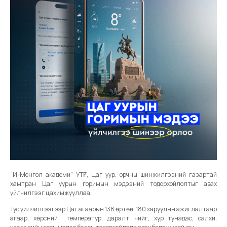
“И-Монгол академи” УТҮГ, Цаг уур, орчны шинжилгээний газартай
хамтран Цаг уурын горимын мэдээний тодорхойлолтыг авах
үйлчилгээг цахимжууллаа.
Тус үйлчилгээгээр Цаг агаарын 138 өртөө, 180 харуулын ажиглалтаар
агаар, хөрсний температур, даралт, чийг, хур тунадас, салхи,