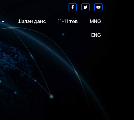
Шилэн данс
11-11 төв
MNG
ENG