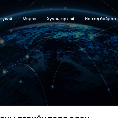
 тухай
Мэдээ
Хууль, эрх зүй
Ил тод байдал