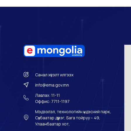
Санал хүсэлт илгээх
info@ema.gov.mn
Лавлах: 11-11
Оффис: 7711-1197
Мэдээлэл, технологийн үндэсний парк,
Сүхбаатар дүүрэг, Бага тойруу – 49,
Улаанбаатар хот,