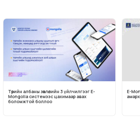
Төрийн албаны зөвлөлийн 3 үйлчилгээг E-
E-Mon
Mongolia системээс цахимаар авах
амар
боломжтой боллоо