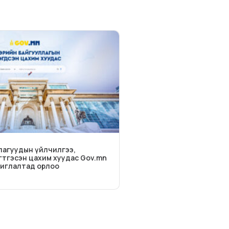
лагуудын үйлчилгээ,
гтгэсэн цахим хуудас Gov.mn
шиглалтад орлоо