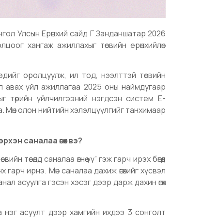
нгол Улсын Ерөнхий сайд Г.Занданшатар 2026
лцоог хангаж ажиллахыг төсвийн ерөнхийлөн
эдийг оролцуулж, ил тод, нээлттэй төсвийн
л авах үйл ажиллагаа 2025 оны наймдугаар
лыг төрийн үйлчилгээний нэгдсэн систем E-
на. Мөн олон нийтийн хэлэлцүүлгийг танхимаар
рхэн саналаа өгөх вэ?
йн төсөлд саналаа өгнө үү” гэж гарч ирэх бөгөөд
гарч ирнэ. Мөн саналаа дахиж өгөхийг хүсвэл
ал асуулга гэсэн хэсэг дээр дарж дахин өгөх
а нэг асуулт дээр хамгийн ихдээ 3 сонголт