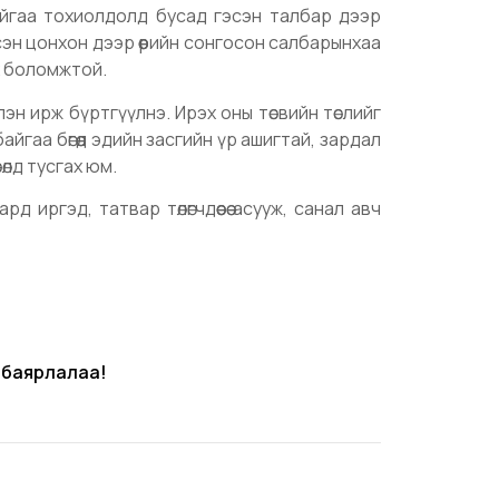
байгаа тохиолдолд бусад гэсэн талбар дээр
эн цонхон дээр өөрийн сонгосон салбарынхаа
х боломжтой.
н ирж бүртгүүлнэ. Ирэх оны төсвийн төслийг
йгаа бөгөөд эдийн засгийн үр ашигтай, зардал
өлд тусгах юм.
д иргэд, татвар төлөгчдөөсөө асууж, санал авч
 баярлалаа!