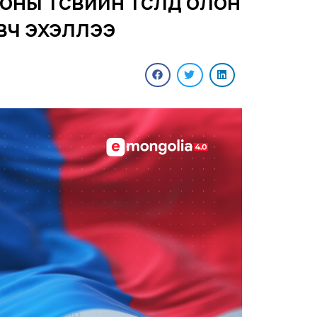
ны төсвийн төсөлд олон
вч эхэллээ