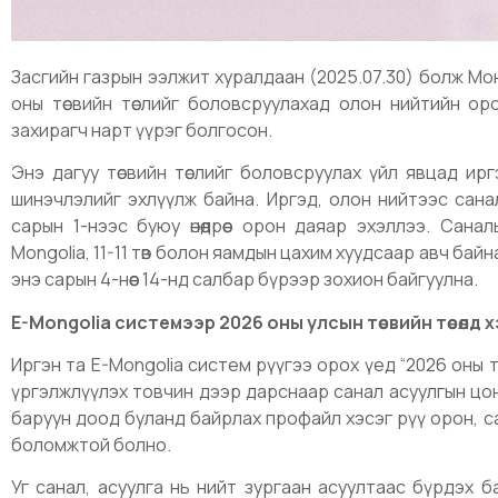
Засгийн газрын ээлжит хуралдаан (2025.07.30) болж Мо
оны төсвийн төслийг боловсруулахад олон нийтийн оро
захирагч нарт үүрэг болгосон.
Энэ дагуу төсвийн төслийг боловсруулах үйл явцад ирг
шинэчлэлийг эхлүүлж байна. Иргэд, олон нийтээс сана
сарын 1-нээс буюу өнөөдрөөс орон даяар эхэллээ. Сана
Mongolia, 11-11 төв болон яамдын цахим хуудсаар авч бай
энэ сарын 4-нөөс 14-нд салбар бүрээр зохион байгуулна.
E-Mongolia системээр 2026 оны улсын төсвийн төсөлд хэ
Иргэн та E-Mongolia систем рүүгээ орох үед “2026 оны төсви
үргэлжлүүлэх товчин дээр дарснаар санал асуулгын цонх 
баруун доод буланд байрлах профайл хэсэг рүү орон, сан
боломжтой болно.
Уг санал, асуулга нь нийт зургаан асуултаас бүрдэх б