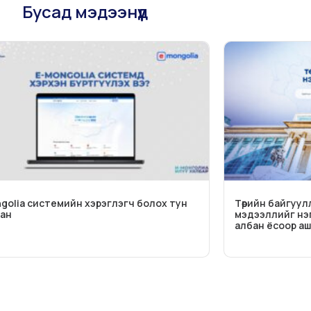
Бусад мэдээнүүд
golia системийн хэрэглэгч болох тун
Төрийн байгуул
хан
мэдээллийг нэ
албан ёсоор а