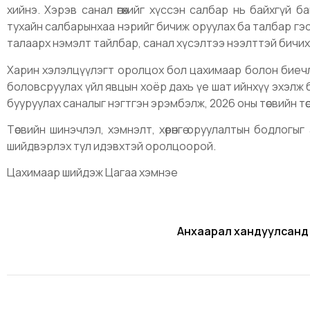
хийнэ. Хэрэв санал өгөхийг хүссэн салбар нь байхгүй 
тухайн салбарынхаа нэрийг бичиж оруулах ба талбар гэс
талаарх нэмэлт тайлбар, санал хүсэлтээ нээлттэй бичи
Харин хэлэлцүүлэгт оролцох бол цахимаар болон биечлэ
боловсруулах үйл явцын хоёр дахь үе шат ийнхүү эхэлж ба
бууруулах саналыг нэгтгэн эрэмбэлж, 2026 оны төсвийн төс
Төсвийн шинэчлэл, хэмнэлт, хөрөнгө оруулалтын бодлогыг ар
шийдвэрлэх тул идэвхтэй оролцоорой.
Цахимаар шийдэж Цагаа хэмнэе
Анхаарал хандуулсанд