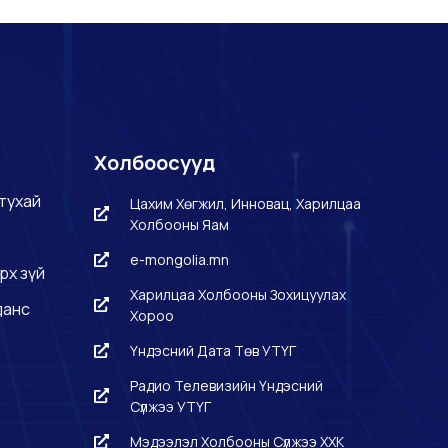
Холбоосууд
тухай
Цахим Хөгжил, Инновац, Харилцаа
Холбооны Яам
e-mongolia.mn
рх зүй
Харилцаа Холбооны Зохицуулах
данс
Хороо
Үндэсний Дата Төв УТҮГ
Радио Телевизийн Үндэсний
Сүлжээ УТҮГ
Мэдээлэл Холбооны Сүлжээ ХХК