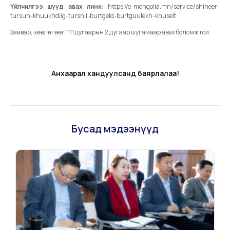
Үйлчилгээ шууд авах линк:
https://e-mongolia.mn/service/shineer-
tursun-khuukhdiig-tursnii-burtgeld-burtguulekh-khuselt
Заавар, зөвлөгөөг 1111 дугаарын 2 дугаар шугамаар авах боломжтой.
Анхаарал хандуулсанд баярлалаа!
Бусад мэдээнүүд