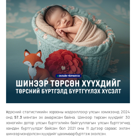
Үндэсний статистикийн хорооны мэдээллээр улсын хэмжээнд 2024
онд
57.3
мянган эх амаржсан байна. Шинээр төрсөн хүүхдийг 30
хоногийн дотор улсын бүртгэлийн байгууллагын улсын бүртгэгчид
хандан бүртгүүлдэг байсан бол 2021 оны 11 дүгээр сараас эхлэн
шинээр мэндэлсэн хүүхдийг цахимаар бүртгэж эхэлсэн.