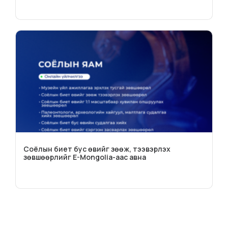
Соёлын биет бус өвийг зөөж, тээвэрлэх
зөвшөөрлийг E-Mongolia-аас авна