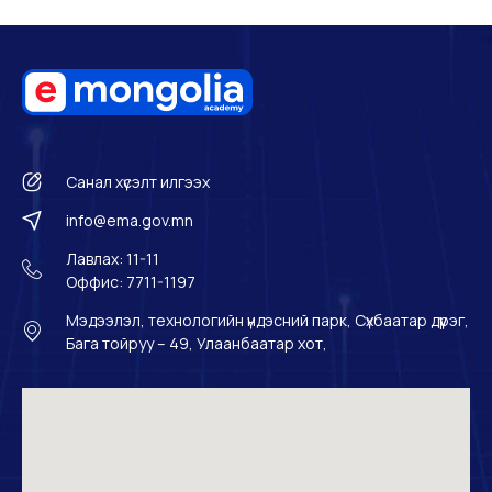
Санал хүсэлт илгээх
info@ema.gov.mn
Лавлах: 11-11
Оффис: 7711-1197
Мэдээлэл, технологийн үндэсний парк, Сүхбаатар дүүрэг,
Бага тойруу – 49, Улаанбаатар хот,