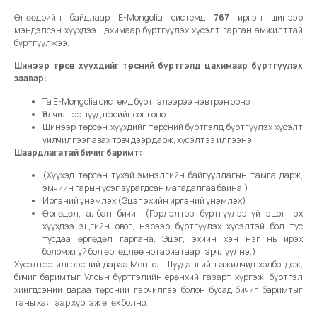
Өнөөдрийн байдлаар E-Mongolia системд
767
иргэн шинээр
мэндэлсэн хүүхдээ цахимаар бүртгүүлэх хүсэлт гарган амжилттай
бүртгүүлжээ.
Шинээр төрсөн хүүхдийг төрсний бүртгэлд цахимаар бүртгүүлэх
заавар:
Та E-Mongolia системд бүртгэлээрээ нэвтрэн орно
Үйлчилгээнүүд цэсийг сонгоно
Шинээр төрсөн хүүхдийг төрсний бүртгэлд бүртгүүлэх хүсэлт
үйлчилгээг авах товч дээр дарж, хүсэлтээ илгээнэ.
Шаардлагатай бичиг баримт:
(Хүүхэд төрсөн тухай эмнэлгийн байгууллагын тамга дарж,
эмчийн гарын үсэг зурагдсан магадалгаа байна.)
Иргэний үнэмлэх (Эцэг эхийн иргэний үнэмлэх)
Өргөдөл, албан бичиг (Гэрлэлтээ бүртгүүлээгүй эцэг, эх
хүүхдээ эцгийн овог, нэрээр бүртгүүлэх хүсэлтэй бол тус
тусдаа өргөдөл гаргана. Эцэг, эхийн хэн нэг нь ирэх
боломжгүй бол өргөдлөө нотариатаар гэрчлүүлнэ.)
Хүсэлтээ илгээсний дараа Монгол Шуудангийн ажилчид холбогдож,
бичиг баримтыг Улсын бүртгэлийн ерөнхий газарт хүргэж, бүртгэл
хийгдсэний дараа төрсний гэрчилгээ болон бусад бичиг баримтыг
таны хаягаар хүргэж өгөх болно.