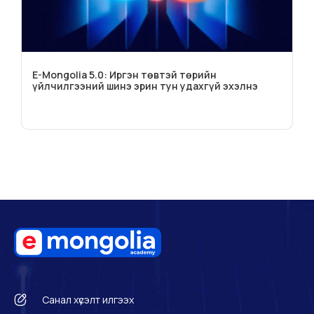
E-Mongolia 5.0: Иргэн төвтэй төрийн
үйлчилгээний шинэ эрин тун удахгүй эхэлнэ
Санал хүсэлт илгээх