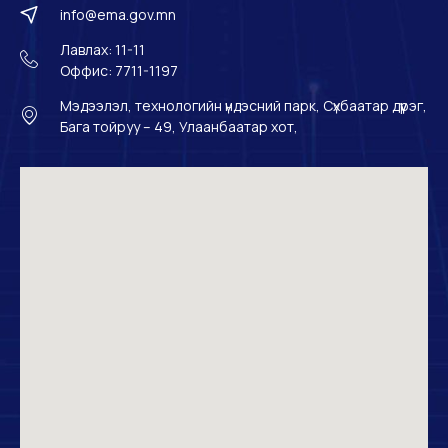
info@ema.gov.mn
Лавлах: 11-11
Оффис: 7711-1197
Мэдээлэл, технологийн үндэсний парк, Сүхбаатар дүүрэг,
Бага тойруу – 49, Улаанбаатар хот,