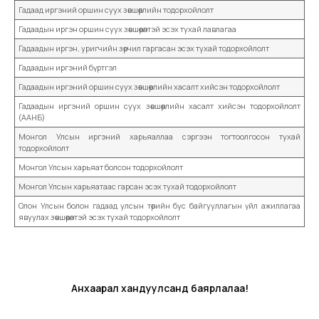
Гадаад иргэний оршин суух зөвшөөрлийн тодорхойлолт
Гадаадын иргэн оршин суух зөвшөөрөлтэй эсэх тухай лавлагаа
Гадаадын иргэн, уригчийн зөрчил гаргасан эсэх тухай тодорхойлолт
Гадаадын иргэний бүртгэл
Гадаадын иргэний оршин суух зөвшөөрлийн хасалт хийсэн тодорхойлолт
Гадаадын иргэний оршин суух зөвшөөрлийн хасалт хийсэн тодорхойлолт
(ААНБ)
Монгол Улсын иргэний харьяаллаа сэргээн тогтоолгосон тухай
тодорхойлолт
Монгол Улсын харьяат болсон тодорхойлолт
Монгол Улсын харьяатаас гарсан эсэх тухай тодорхойлолт
Олон Улсын болон гадаад улсын төрийн бус байгууллагын үйл ажиллагаа
явуулах зөвшөөрөлтэй эсэх тухай тодорхойлолт
Анхаарал хандуулсанд баярлалаа!