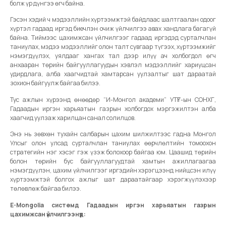
болж үр дүнгээ өгч байна.
Гэсэн хэдий ч мэдээллийн хүртээмжтэй байдлаас шалтгаалан одоог
хүртэл гадаад иргэд биечлэн очиж үйлчилгээ авах хандлага багагүй
байна. Тиймээс цахимжсан үйлчилгээг гадаад иргэдэд сурталчлан
таниулах, мэдээ мэдээллийг олон талт сувгаар түгээх, хүртээмжийг
нэмэгдүүлэх, уялдааг хангах тал дээр илүү ач холбогдол өгч
анхааран төрийн байгууллагуудын хэвлэл мэдээллийг хариуцсан
удирдлага, алба хаагчидтай хамтарсан уулзалтыг шат дараатай
зохион байгуулж байгаа билээ.
Тус ажлын хүрээнд өнөөдөр “И-Монгол академи” УТҮГ-ын СОНХГ,
Гадаадын иргэн харьяатын газрын холбогдох мэргэжилтэн алба
хаагчид уулзаж харилцан санал солилцов.
Энэ нь зөвхөн тухайн салбарын цахим шилжилтээс гадна Монгол
Улсыг олон улсад сурталчлан таниулах өөрчлөлтийн томоохон
стратегийн нэг хэсэг гэж үзэж болохоор байгаа юм. Цаашид төрийн
болон төрийн бус байгууллагуудтай хамтын ажиллагаагаа
нэмэгдүүлэн, цахим үйлчилгээг иргэдийн хэрэгцээнд нийцсэн илүү
хүртээмжтэй болгох ажлыг шат дараатайгаар хэрэгжүүлэхээр
төлөвлөж байгаа билээ.
E-Mongolia системд Гадаадын иргэн харьяатын газрын
цахимжсан үйлчилгээнүүд: