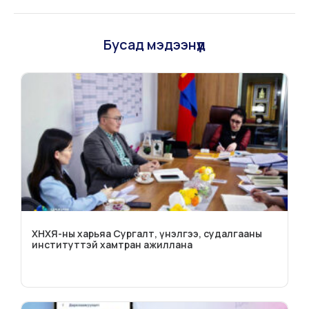
Бусад мэдээнүүд
ХНХЯ-ны харьяа Сургалт, үнэлгээ, судалгааны
институттэй хамтран ажиллана