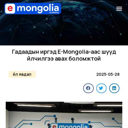
Гадаадын иргэд E-Mongolia-аас шууд
үйлчилгээ авах боломжтой
Үйл явдал
2025-05-28