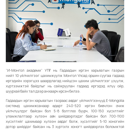
“И-Монгол академи” УТҮГ нь Гадаадын иргэн харьяатын газрын
нийт 10 үйлчилгээг цахимжуулж Монгол Улсад оршин суугаа гадаад
иргэдийн хэрэгцээ шаардлагад нийцсэн цахим үйлчилгээг үзүүлж,
хүртээмжтэй байдлыг нь сайжруулан гадаад иргэдэд илүү ойр,
шуурхай байх тал дээр анхаарч ирсэн билээ.
Гадаадын иргэн харьяатын газраас авдаг үйлчилгээнүүд E-Mongolia
системд цахимжсанаар өдөрт 240-520 иргэн биечлэн очиж
үйлчлүүлдэг байсан бол 5-8 болтлоо буурч, 100-150 хүсэлтийг
уламжлалтаар хүлээн авч шийдвэрлэдэг байсан бол 700-1100
хүсэлтийг цахимаар хүлээн авдаг болж, хүсэлтийг 5-10 хоногийн
дотор шийддэг байсан нь 3 хүртэлх хоногт шийдвэрлэх боломжтой