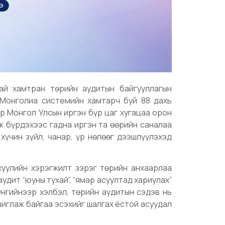
тай хамтран төрийн аудитын байгууллагын
-Монголиа системийн хамтарч буй 88 дахь
р Монгол Улсын иргэн бүр цаг хугацаа орон
ж бүрдэхээс гадна иргэн та өөрийн саналаа
хүчин зүйл, чанар, үр нөлөөг дээшлүүлэхэд
хуулийн хэрэгжилт зэрэг төрийн анхаарлаа
удит “юуны тухай”, “ямар асуултад хариулах”
нгийнээр хэлбэл, төрийн аудитын сэдэв нь
шиглаж байгаа эсэхийг шалгах ёстой асуудал