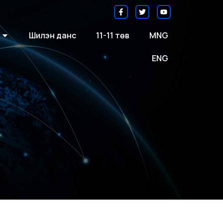
Шилэн данс
11-11 төв
MNG
ENG