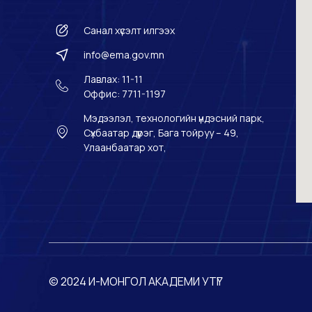
Санал хүсэлт илгээх
info@ema.gov.mn
Лавлах: 11-11
Оффис: 7711-1197
Мэдээлэл, технологийн үндэсний парк,
Сүхбаатар дүүрэг, Бага тойруу – 49,
Улаанбаатар хот,
© 2024 И-МОНГОЛ АКАДЕМИ УТҮГ