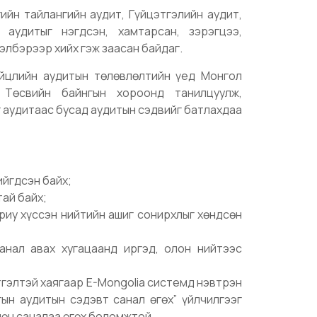
гийн тайлангийн аудит, Гүйцэтгэлийн аудит,
аудитыг нэгдсэн, хамтарсан, зэрэгцээ,
элбэрээр хийх гэж заасан байдаг.
Нийцлийн аудитын төлөвлөлтийн үед Монгол
 Төсвийн байнгын хороонд танилцуулж,
г аудитаас бусад аудитын сэдвийг батлахдаа
ийгдсэн байх;
тай байх;
ариу хүссэн нийтийн ашиг сонирхлыг хөндсөн
анал авах хугацаанд иргэд, олон нийтээс
тгэлтэй хаягаар E-Mongolia системд нэвтрэн
ын аудитын сэдэвт санал өгөх” үйлчилгээг
лөн саналаа өгөх боломжтой.