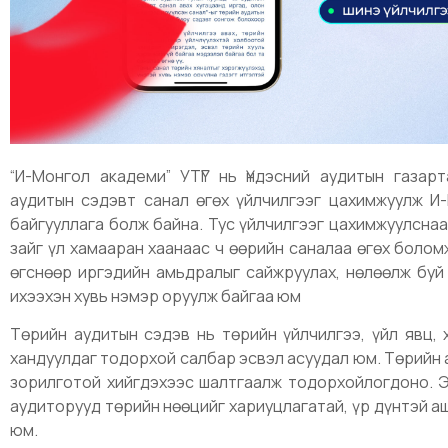
“И-Монгол академи” УТҮГ нь Үндэсний аудитын газар
аудитын сэдэвт санал өгөх үйлчилгээг цахимжуулж И
байгууллага болж байна. Тус үйлчилгээг цахимжуулснаа
зайг үл хамааран хаанаас ч өөрийн саналаа өгөх болом
өгснөөр иргэдийн амьдралыг сайжруулах, нөлөөлж буй 
ихээхэн хувь нэмэр оруулж байгаа юм
Төрийн аудитын сэдэв нь төрийн үйлчилгээ, үйл явц, 
хандуулдаг тодорхой салбар эсвэл асуудал юм. Төрийн а
зорилготой хийгдэхээс шалтгаалж тодорхойлогдоно. Э
аудиторууд төрийн нөөцийг хариуцлагатай, үр дүнтэй а
юм.