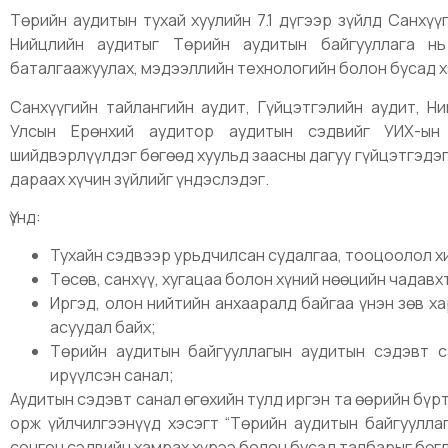
Төрийн аудитын тухай хуулийн 7.1 дүгээр зүйлд Санхүү
Нийцлийн аудитыг Төрийн аудитын байгууллага нь 
баталгаажуулах, мэдээллийн технологийн болон бусад х
Санхүүгийн тайлангийн аудит, Гүйцэтгэлийн аудит, 
Улсын Ерөнхий аудитор аудитын сэдвийг УИХ-ын
шийдвэрлүүлдэг бөгөөд хуульд заасны дагуу гүйцэтгэдэ
дараах хүчин зүйлийг үндэслэдэг.
Үүнд:
Тухайн сэдвээр урьдчилсан судалгаа, тооцоолол х
Төсөв, санхүү, хугацаа болон хүний нөөцийн чадавх
Иргэд, олон нийтийн анхааралд байгаа үнэн зөв х
асуудал байх;
Төрийн аудитын байгууллагын аудитын сэдэвт с
ирүүлсэн санал;
Аудитын сэдэвт санал өгөхийн тулд иргэн та өөрийн бүр
орж үйлчилгээнүүд хэсэгт “Төрийн аудитын байгууллаг
сонгон сэдвийн хамрах хүрээ болон бусад талбарыг бөг