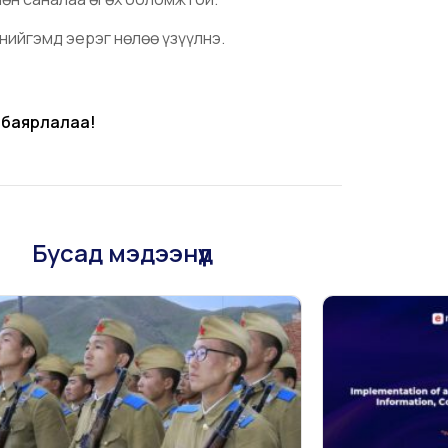
нийгэмд эерэг нөлөө үзүүлнэ.
 баярлалаа!
Бусад мэдээнүүд