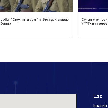
olia | “Оюутан цэрэг”-т бүртгүүлэх заавар
ОУ-ын симпози
ж байна
УТҮГ-ын төлөөл
Цэс
Бидний 