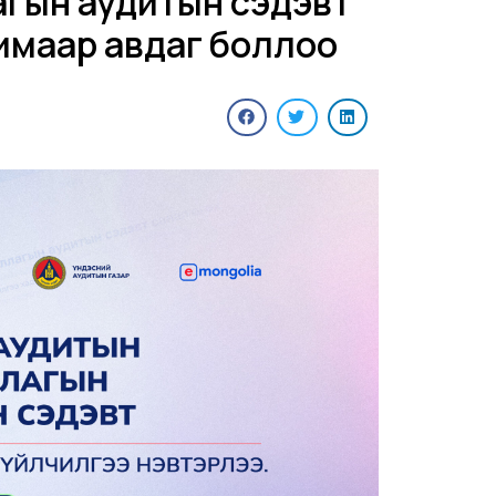
агын аудитын сэдэвт
ахимаар авдаг боллоо