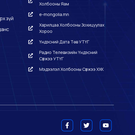
Холбооны Яам
e-mongolia.mn
рх зүй
Харилцаа Холбооны Зохицуулах
данс
Хороо
Үндэсний Дата Төв УТҮГ
Радио Телевизийн Үндэсний
Сүлжээ УТҮГ
Мэдээлэл Холбооны Сүлжээ ХХК