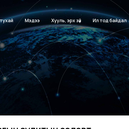
 тухай
Мэдээ
Хууль, эрх зүй
Ил тод байдал