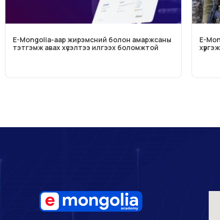
E-Mongolia-аар жирэмсний болон амаржсаны
E-Mong
тэтгэмж авах хүсэлтээ илгээх боломжтой
хүргэ