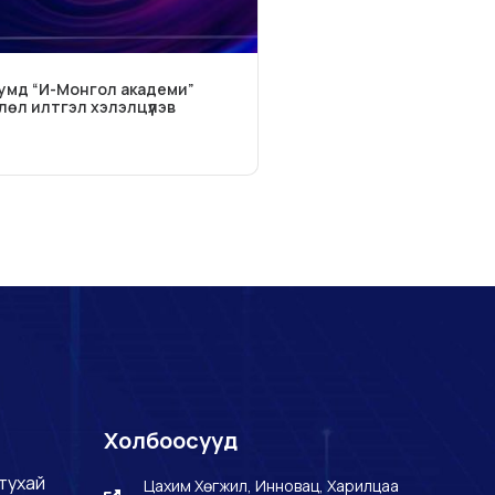
умд “И-Монгол академи”
өл илтгэл хэлэлцүүлэв
Холбоосууд
тухай
Цахим Хөгжил, Инновац, Харилцаа