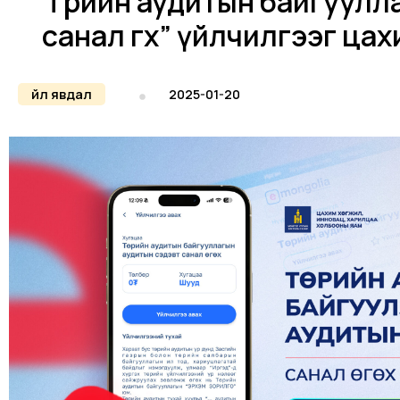
“Төрийн аудитын байгуулл
санал өгөх” үйлчилгээг ц
Үйл явдал
2025-01-20