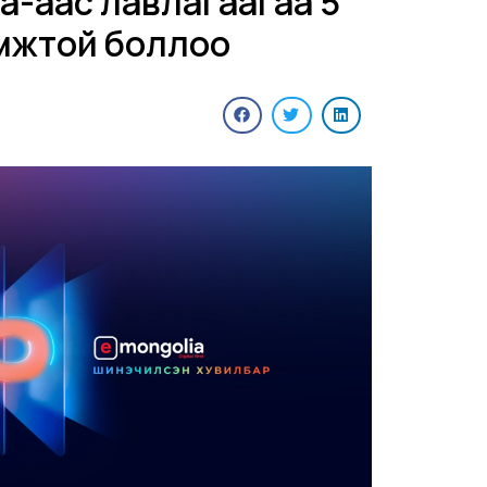
ia-аас лавлагаагаа 5
омжтой боллоо