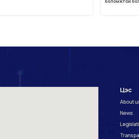
боломжтой бо
Цэс
About u
News
Legislat
Transpa