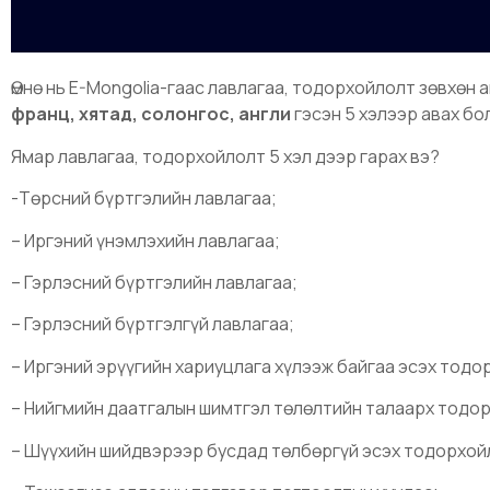
Өмнө нь E-Mongolia-гаас лавлагаа, тодорхойлолт зөвхөн 
франц, хятад, солонгос, англи
гэсэн 5 хэлээр авах б
Ямар лавлагаа, тодорхойлолт 5 хэл дээр гарах вэ?
-Төрсний бүртгэлийн лавлагаа;
– Иргэний үнэмлэхийн лавлагаа;
– Гэрлэсний бүртгэлийн лавлагаа;
– Гэрлэсний бүртгэлгүй лавлагаа;
– Иргэний эрүүгийн хариуцлага хүлээж байгаа эсэх тодо
– Нийгмийн даатгалын шимтгэл төлөлтийн талаарх тодо
– Шүүхийн шийдвэрээр бусдад төлбөргүй эсэх тодорхой