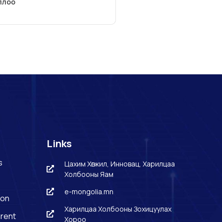
ллоо
Links
s
Цахим Хөгжил, Инновац, Харилцаа
Холбооны Яам
e-mongolia.mn
ion
Харилцаа Холбооны Зохицуулах
rent
Хороо