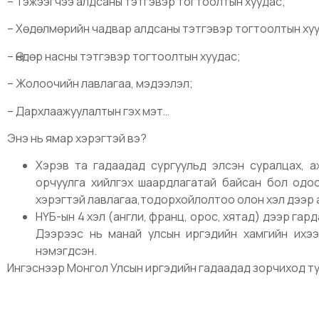
– Тэжээгчээ алдсаны тэтгэвэр тогтоолтын хуудас;
– Хөдөлмөрийн чадвар алдсаны тэтгэвэр тогтоолтын ху
– Өндөр насны тэтгэвэр тогтоолтын хуудас;
– Жолоочийн лавлагаа, мэдээлэл;
– Дархлаажуулалтын гэх мэт…
Энэ нь ямар хэрэгтэй вэ?
Хэрэв та гадаадад сургуульд элсэн суралцах, а
орчуулга хийлгэх шаардлагатай байсан бол одоо
хэрэгтэй лавлагаа,тодорхойлолтоо олон хэл дээр 
НҮБ-ын 4 хэл (англи, франц, орос, хятад) дээр гар
Дээрээс нь манай улсын иргэдийн хамгийн ихээ
нэмэгдсэн.
Ингэснээр Монгол Улсын иргэдийн гадаадад зорчиход ту