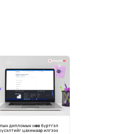
ын дипломын нөхөн бүртгэл
хүсэлтийг цахимаар илгээх