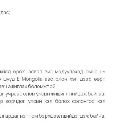
удас;
жилд орох, эсвэл виз мэдүүлэхэд өмнө нь
 шууд E-Mongolia-аас олон хэл дээр өөрт
авч ашиглах боломжтой.
даг учраас олон улсын жишигт нийцэж байгаа.
р зорчдог улсын хэл болох солонгос хэл
лгардаг нэг том бэрхшээл шийдэгдэж байна.