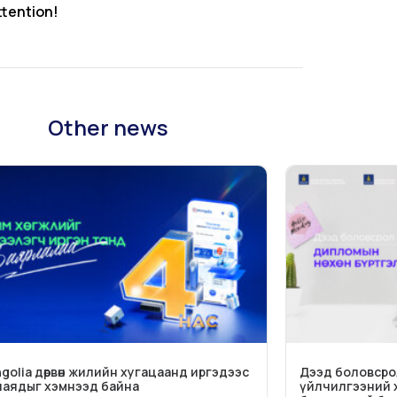
ttention!
Other news
golia дөрвөн жилийн хугацаанд иргэдээс
Дээд боловсрол
х наядыг хэмнээд байна
үйлчилгээний 