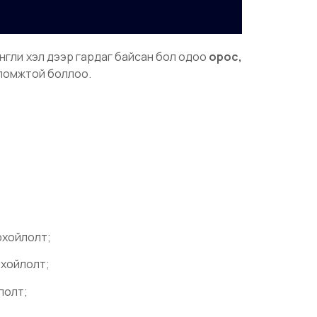
англи хэл дээр гардаг байсан бол одоо
орос,
оломжтой боллоо.
рхойлолт;
рхойлолт;
лолт;