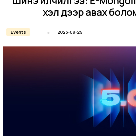
Шинэ үйлчилгээ: E-Mongol
хэл дээр авах бол
Events
2025-09-29