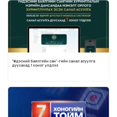
“Үндэсний баялгийн сан”-гийн санал асуулга
дуусахад 1 хоног үлдлээ