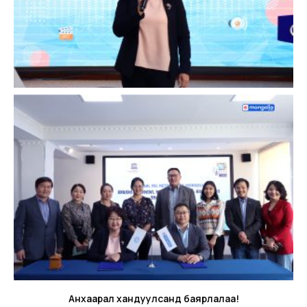
Анхаарал хандуулсанд баярлалаа!