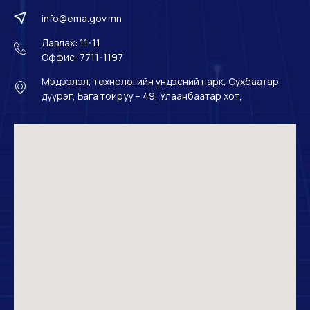
info@ema.gov.mn
Лавлах: 11-11
Оффис: 7711-1197
Мэдээлэл, технологийн үндэсний парк, Сүхбаатар
дүүрэг, Бага тойруу – 49, Улаанбаатар хот,