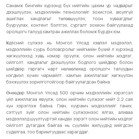
Санамж бичгийн хүрээнд бүх нийтийн цахим yp чадварыг
дээшлүүлэх, мэдээллийн технологийг зохистой, аюулгүй
ашиглах хандлагыг төлөвшүүлэх, тоон хуваагдлыг
бууруулах, контент бэлтгэх, сургалт зохион байгуулахад
оролцогч талууд хамтран ажиллах боломж бүрдэх юм.
Үндэсний сүлжээ нь Монгол Улсад хэвлэл мэдээлэл,
мэдээллийн суурь боловсролыг нийгмийн бүхий л хүрээнд
хөгжүүлэхэд хувь нэмэр оруулж, олон нийтийн мэдлэг,
ойлголт, хандлагыг дээшлүүлэх бодлого шийдвэр болон
шийдвэр гаргагч нарт нөлөөлөхөд оролцогч талуудын
нэгдмэл хүчин чармайлт, хамтын ажиллагааг хөгжүүлэн
бэхжүүлэх зорилготойгоор байгуулагдсан байна.
Өнөөдөр Монгол Улсад 500 орчим мэдээллийн хэрэгсэл
үйл ажиллагаа явуулж, олон нийтийн сүлжээг нийт 2,2 сая
хүн хэрэглэж байна. Гэвч, хуурамч мэдээллийг таних,
сэтгүүл зүйг олон нийтийн сүлжээнээс ялгах, аливаа
мэдээлэлд шүүлтүүртэй хандах зэрэгт олон нийтийн мэдлэг
ойлголт дутагдаж байгаа нь сүүлийн жилүүдэд хийгдсэн
судалгаа, тоо баримтуудаас харагддаг.