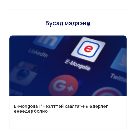
Бусад мэдээнүүд
E-Mongolia | “Нээлттэй хаалга”-ны өдөрлөг
өнөөдөр болно