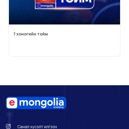
7 хоногийн тойм
Санал хүсэлт илгээх