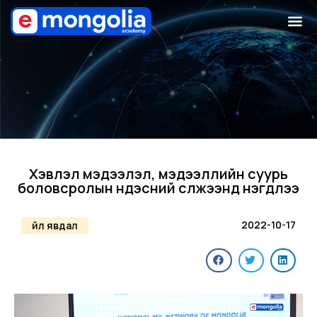
Хэвлэл мэдээлэл, мэдээллийн суурь
боловсролын үндэсний сүлжээнд нэгдлээ
2022-10-17
Үйл явдал