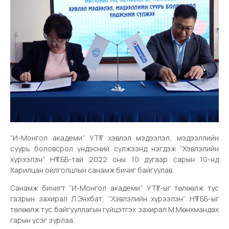
“И-Монгол академи” УТҮГ хэвлэл мэдээлэл, мэдээллийн
суурь боловсрол үндэсний сүлжээнд нэгдэж “Хэвлэлийн
хүрээлэн” НҮТББ-тай 2022 оны 10 дугаар сарын 10-нд
Харилцан ойлголцлын санамж бичиг байгуулав.
Санамж бичигт “И-Монгол академи” УТҮГ-ыг төлөөлж тус
газрын захирал Л.Энхбат, “Хэвлэлийн хүрээлэн” НҮТББ-ыг
төлөөлж тус байгууллагын гүйцэтгэх захирал М.Мөнхмандах
гарын үсэг зурлаа.