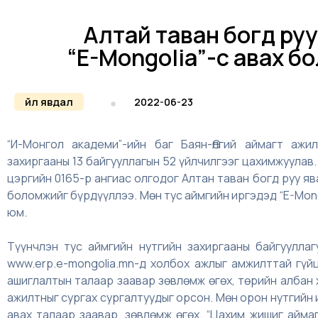
Алтай таван богд руу 
“E-Mongolia”-с авах 
Үйл явдал
2022-06-23
“И-Монгол академи”-ийн баг Баян-Өлгий аймагт ажи
захиргааны 13 байгууллагын 52 үйлчилгээг цахимжуулав.
цэргийн 0165-р ангиас олгодог Алтан таван богд руу яв
боломжийг бүрдүүллээ. Мөн тус аймгийн иргэдэд “E-Mong
юм.
Түүнчлэн тус аймгийн нутгийн захиргааны байгуулла
www.erp.e-mongolia.mn-д холбох ажлыг амжилттай гүй
ашиглалтын талаар заавар зөвлөмж өгөх, төрийн албан
ажилтныг сургах сургалтуудыг орсон. Мөн орон нутгийн
авах талаар заавар, зөвлөмж өгөх, “Цахим жишиг айма