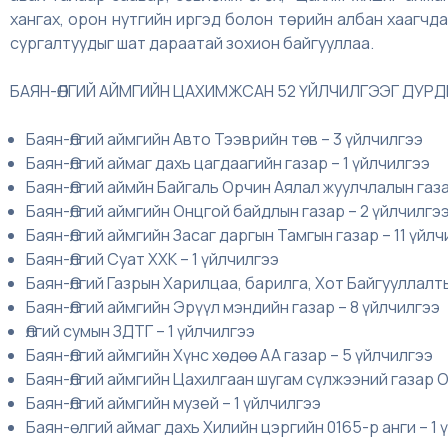
хангах, орон нутгийн иргэд болон төрийн албан хаагчд
сургалтуудыг шат дараатай зохион байгууллаа.
БАЯН-ӨЛГИЙ АЙМГИЙН ЦАХИМЖСАН 52 ҮЙЛЧИЛГЭЭГ ДУРД
Баян-Өлгий аймгийн Авто Тээврийн төв – 3 үйлчилгээ
Баян-Өлгий аймаг дахь цагдаагийн газар – 1 үйлчилгээ
Баян-Өлгий аймйн Байгаль Орчин Аялал жуулчлалын газа
Баян-Өлгий аймгийн Онцгой байдлын газар – 2 үйлчилгэ
Баян-Өлгий аймгийн Засаг даргын Тамгын газар – 11 үйлч
Баян-Өлгий Суат ХХК – 1 үйлчилгээ
Баян-Өлгий Газрын Харилцаа, барилга, Хот Байгууллалты
Баян-Өлгий аймгийн Эрүүл мэндийн газар – 8 үйлчилгээ
Өлгий сумын ЗДТГ – 1 үйлчилгээ
Баян-Өлгий аймгийн Хүнс хөдөө АА газар – 5 үйлчилгээ
Баян-Өлгий аймгийн Цахилгаан шугам сүлжээний газар ОН
Баян-Өлгий аймгийн музей – 1 үйлчилгээ
Баян-өлгий аймаг дахь Хилийн цэргийн 0165-р анги – 1 