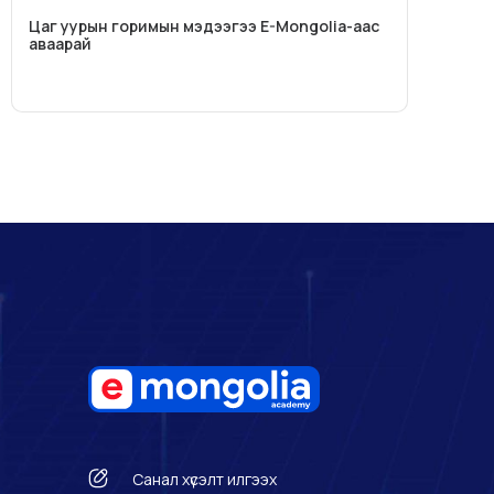
Цаг уурын горимын мэдээгээ E-Mongolia-аас
аваарай
Санал хүсэлт илгээх