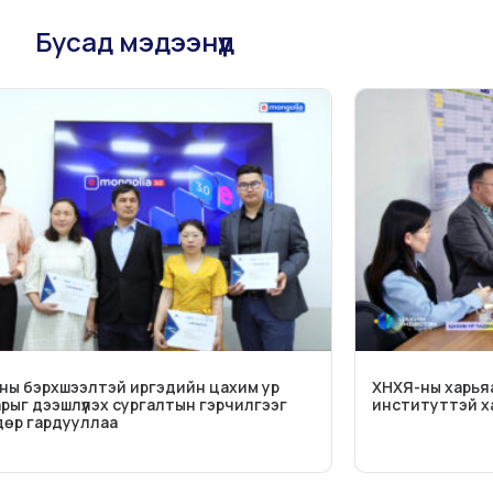
Бусад мэдээнүүд
ны бэрхшээлтэй иргэдийн цахим ур
ХНХЯ-ны харьяа
рыг дээшлүүлэх сургалтын гэрчилгээг
институттэй х
өр гардууллаа