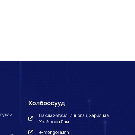
Холбоосууд
тухай
Цахим Хөгжил, Инновац, Харилцаа
Холбооны Яам
e-mongolia.mn