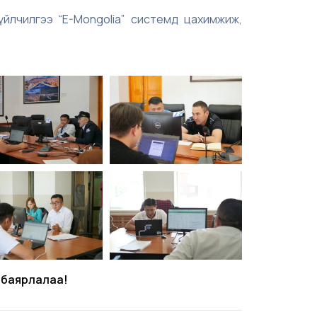
үйлчилгээ “E-Mongolia” системд цахимжиж,
 баярлалаа!