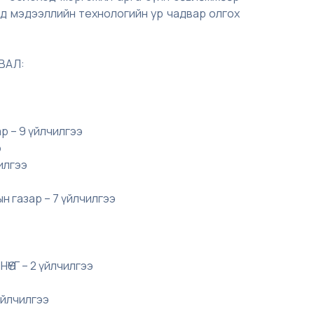
ад мэдээллийн технологийн ур чадвар олгох
ВАЛ:
р – 9 үйлчилгээ
э
илгээ
н газар – 7 үйлчилгээ
ӨҮГ – 2 үйлчилгээ
үйлчилгээ