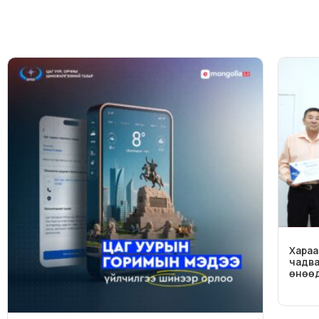
Хараа
чадва
өнөөд