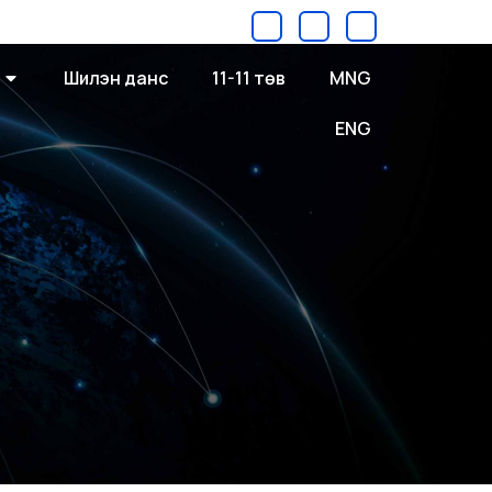
Шилэн данс
11-11 төв
MNG
ENG