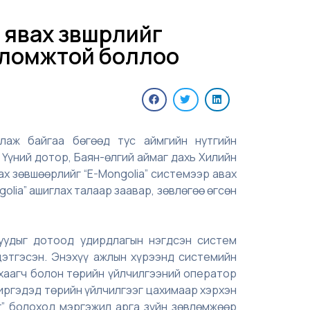
явах зөвшөөрлийг
боломжтой боллоо
ллаж байгаа бөгөөд тус аймгийн нутгийн
 Үүний дотор, Баян-өлгий аймаг дахь Хилийн
ах зөвшөөрлийг “E-Mongolia” системээр авах
olia” ашиглах талаар заавар, зөвлөгөө өгсөн
гуудыг дотоод удирдлагын нэгдсэн систем
цэтгэсэн. Энэхүү ажлын хүрээнд системийн
 хаагч болон төрийн үйлчилгээний оператор
 иргэдэд төрийн үйлчилгээг цахимаар хэрхэн
г” болоход мэргэжил арга зүйн зөвлөмжөөр