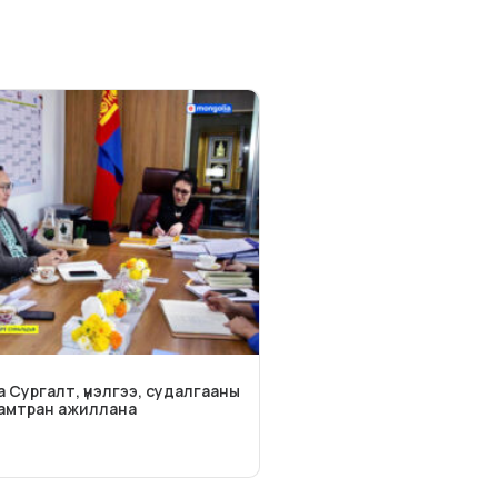
 Сургалт, үнэлгээ, судалгааны
амтран ажиллана