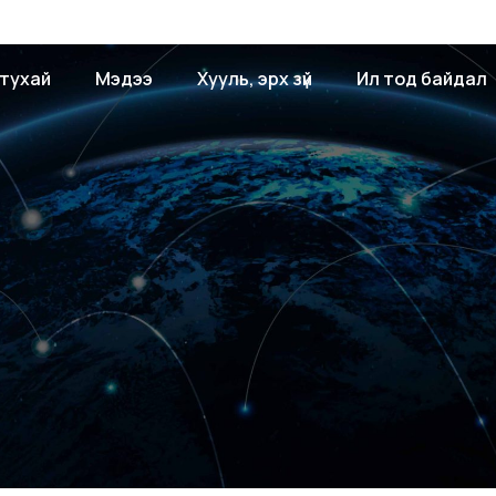
 тухай
Мэдээ
Хууль, эрх зүй
Ил тод байдал