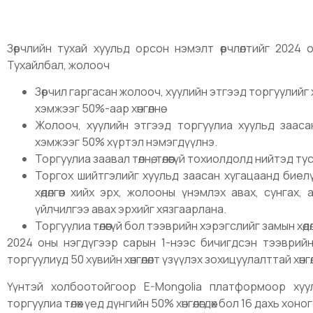
Зөрчлийн тухай хуульд орсон нэмэлт өөрчлөлтийг 2024 
Тухайлбал, жолооч
Зөрчил гаргасан жолооч, хуулийн этгээд торгуулийг 
хэмжээг 50%-аар хөнгөлнө.
Жолооч, хуулийн этгээд торгуулиа хуульд заасан
хэмжээг 50% хүртэл нэмэгдүүлнэ.
Торгуулиа заавал төлнө, төлөөгүй тохиолдолд нийтэд т
Торгох шийтгэлийг хуульд заасан хугацаанд биел
хөдөлгөөн хийх эрх, жолооны үнэмлэх авах, сунгах, ан
үйлчилгээ авах эрхийг хязгаарлана.
Торгуулиа төлөөгүй бол тээврийн хэрэгслийг замын хөдө
2024 оны нэгдүгээр сарын 1-нээс бичигдсэн тээврийн 
торгуулиуд 50 хувийн хөнгөлөлт үзүүлэх зохицуулалттай хөнгө
Үүнтэй холбоотойгоор E-Mongolia платформоор хуу
торгуулиа төлөх үед дүнгийн 50% хөнгөлөгдөх бол 16 дахь х