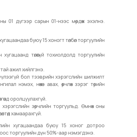
оны 01 дүгээр сарын 01-нээс мөрдөж эхэлнэ.
хугацаандаа буюу 15 хоногт төлбөл торгуулийн
 хугацаанд төлөөгүй тохиолдолд торгуулийн
устай ажил хийлгэнэ.
үүлээгүй бол тээврийн хэрэгслийн шилжилт
гилал нэмэх, нөхөн авах, өөрчлөх зэрэг төрийн
лгөөнд оролцуулахгүй.
хэрэгслийн зөрчлийн торгуульд. Өмнөх оны
лөлтөд хамаарахгүй.
лийн хугацаандаа буюу 15 хоног дотроо
оногоос торгуулийн дүн 50%-аар нэмэгдэнэ.