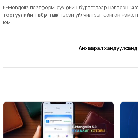
E-Mongolia платформ руу өөрийн бүртгэлээр нэвтрэн “
Ав
торгуулийн төлбөр төлөх
” гэсэн үйлчилгээг сонгон нэмэл
юм.
Анхаарал хандуулсанд