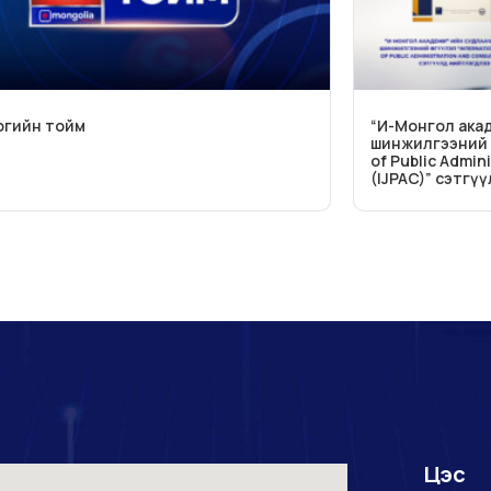
огийн тойм
“И-Монгол ака
шинжилгээний өг
of Public Admin
(IJPAC)” сэтгү
Цэс