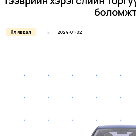
Тээврийн хэрэгслийн торгу
боломж
Үйл явдал
2024-01-02