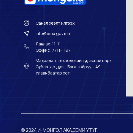
Санал хүсэлт илгээх
info@ema.gov.mn
Лавлах: 11-11
Оффис: 7711-1197
Мэдээлэл, технологийн үндэсний парк,
Сүхбаатар дүүрэг, Бага тойруу – 49,
Улаанбаатар хот,
© 2024 И-МОНГОЛ АКАДЕМИ УТҮГ