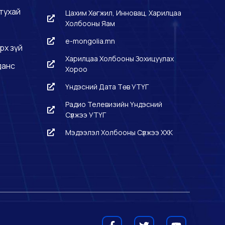
тухай
Цахим Хөгжил, Инновац, Харилцаа
Холбооны Яам
e-mongolia.mn
рх зүй
Харилцаа Холбооны Зохицуулах
данс
Хороо
Үндэсний Дата Төв УТҮГ
Радио Телевизийн Үндэсний
Сүлжээ УТҮГ
Мэдээлэл Холбооны Сүлжээ ХХК