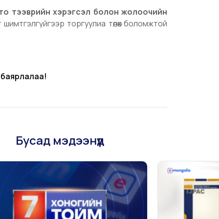
то тээврийн хэрэгсэл болон жолоочийн
т шимтгэлгүйгээр торгуулиа төлөх боломжтой
 баярлалаа!
Бусад мэдээнүүд