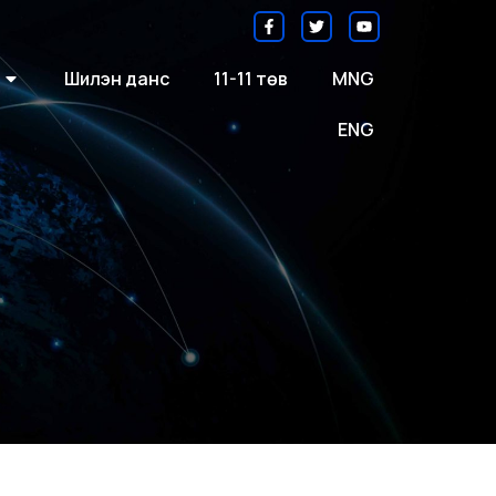
Шилэн данс
11-11 төв
MNG
ENG