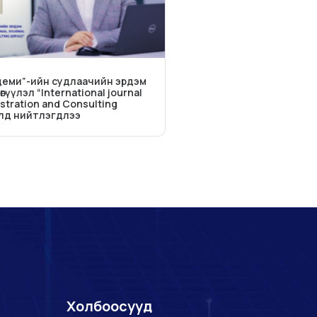
деми”-ийн судлаачийн эрдэм
үүлэл “International journal
istration and Consulting
үлд нийтлэгдлээ
Холбоосууд