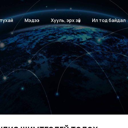
 тухай
Мэдээ
Хууль, эрх зүй
Ил тод байдал